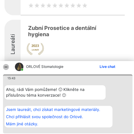
Zubní Prosetice a dentální
hygiena
Laureáti
ORLOVÉ Stomatologie
Live chat
15:43
Organizátor hlasování
Plebiscyt
Kontakt
Ahoj, rádi Vám pomůžeme! 🙂 Klikněte na
Bright Side Solutions sp. z o.
Vítězové
Kontakt
o. sp. k.
Seznam všech
příslušnou téma konverzace! 🙂
ul. Ruska 22
laureátů
Wrocław 50-079
Zásady
KRS 0000749100 | Regon
Pravidla
Jsem laureát, chci získat marketingové materiály.
381313360 | NIP 8943132676
Zásady
Chci přihlásit svou společnost do Orlové.
ochrany
osobních údajů
Mám jiné otázky.