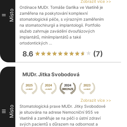
Zobrazit více >>
Ordinace MUDr. Tomáše Garlíka ve Vsetíně je
Místo
zaměřena na poskytování komplexní
II
stomatologické péče, s výrazným zaměřením
na stomatochirurgii a implantologii. Portfolio
služeb zahrnuje zavádění dvoufázových
implantátů, miniimplantátů a také
ortodontických ...
8.6
(7)
MUDr. Jitka Svobodová
Zobrazit více >>
Stomatologická praxe MUDr. Jitky Svobodové
Místo
III
je situována na adrese Nemocniční 955 ve
Vsetíně a zaměřuje se na péči o ústní zdraví
svých pacientů s důrazem na odbornost a