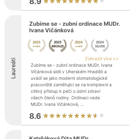
8.9
Zubíme se - zubní ordinace MUDr.
Ivana Vičánková
Zobrazit více >>
Laureáti
Zubíme se - zubní ordinace MUDr. Ivana
Vičánková sídlí v Uherském Hradišti a
uvádí se jako moderní stomatologické
pracoviště zaměřující se na komplexní a
citlivý přístup k péči o ústní zdraví
všech členů rodiny. Ordinaci vede
MUDr. Ivana Vičánková, ...
8.6
Katrňáková Dita MUDr.