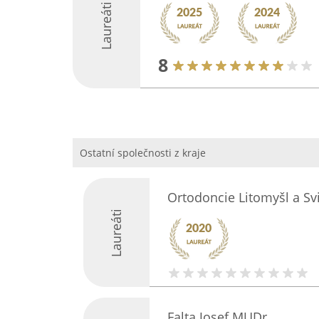
Laureáti
8
Ostatní společnosti z kraje
Ortodoncie Litomyšl a Sv
Laureáti
Falta Josef MUDr.