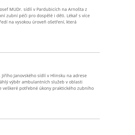
osef MUDr. sídlí v Pardubicích na Arnošta z
í zubní péči pro dospělé i děti. Lékař s více
ředí na vysokou úroveň ošetření, která
Jiřího Janovského sídlí v Hlinsku na adrese
áhlý výběr ambulantních služeb v oblasti
e veškeré potřebné úkony praktického zubního