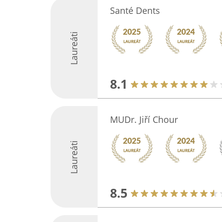
Santé Dents
Laureáti
8.1
MUDr. Jiří Chour
Laureáti
8.5