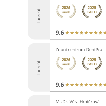
Laureáti
9.6
Zubní centrum DentPra
Laureáti
9.6
MUDr. Věra Hrníčková