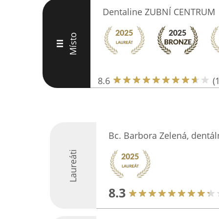
Dentaline ZUBNÍ CENTRUM
Místo
III
8.6
(
Bc. Barbora Zelená, dentál
Laureáti
8.3