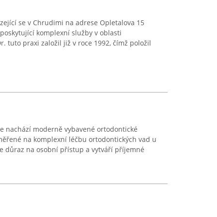
ející se v Chrudimi na adrese Opletalova 15
oskytující komplexní služby v oblasti
tuto praxi založil již v roce 1992, čímž položil
e nachází moderně vybavené ortodontické
aměřené na komplexní léčbu ortodontických vad u
de důraz na osobní přístup a vytváří příjemné