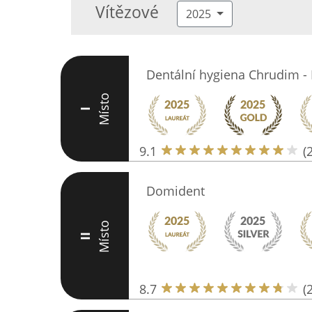
Vítězové
2025
Dentální hygiena Chrudim 
Místo
I
9.1
(
Domident
Místo
II
8.7
(