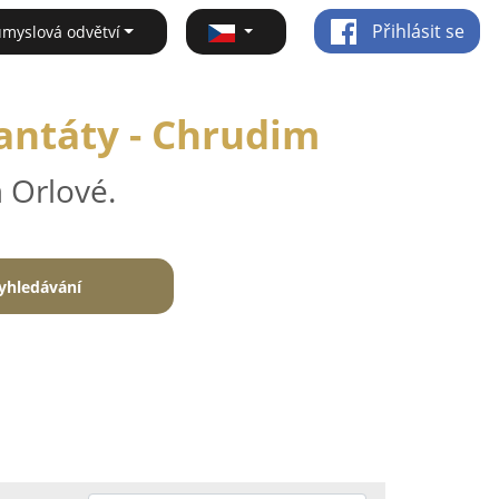
Přihlásit se
ůmyslová odvětví
antáty - Chrudim
 Orlové.
yhledávání