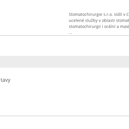
Stomatochirurgie s.r.o. sídlí 
ucelené služby v oblasti stoma
stomatochirurgii i orální a max
...
itavy