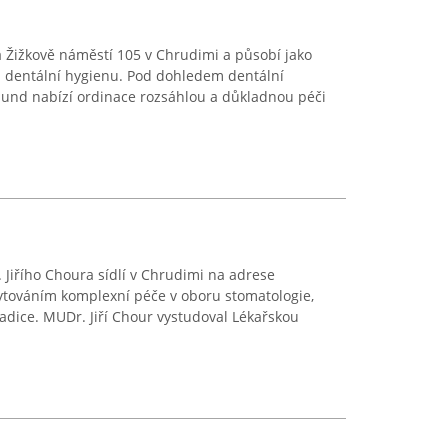
a Žižkově náměstí 105 v Chrudimi a působí jako
dentální hygienu. Pod dohledem dentální
mund nabízí ordinace rozsáhlou a důkladnou péči
Jiřího Choura sídlí v Chrudimi na adrese
ytováním komplexní péče v oboru stomatologie,
adice. MUDr. Jiří Chour vystudoval Lékařskou