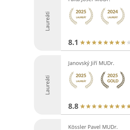
Laureáti
8.1
Janovský Jiří MUDr.
Laureáti
8.8
Kössler Pavel MUDr.