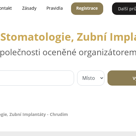
ontakt
Zásady
Pravidla
Registrace
Další pr
 Stomatologie, Zubní Impl
 společnosti oceněné organizátorem
V
gie, Zubní Implantáty - Chrudim