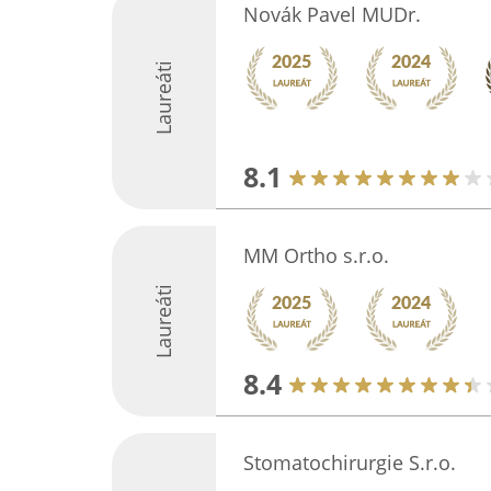
Novák Pavel MUDr.
Laureáti
8.1
MM Ortho s.r.o.
Laureáti
8.4
Stomatochirurgie S.r.o.