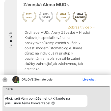
Záveská Alena MUDr.
Zobrazit více >>
Ordinace MUDr. Aleny Záveské v Hradci
Laureáti
Králové je specializována na
poskytování komplexních služeb v
oblasti moderní stomatologie. Klade
důraz na individuální přístup k
pacientům a nabízí rozsáhlé zubní
služby zahrnující jak záchovnou, tak
estetickou ...
8.7
ORLOVÉ Stomatologie
Live chat
16:36
Organizátor hlasování
Plebiscyt
Kontakt
Ahoj, rádi Vám pomůžeme! 🙂 Klikněte na
Bright Side Solutions sp. z o.
Vítězové
Kontakt
příslušnou téma konverzace! 🙂
o. sp. k.
Seznam všech
ul. Ruska 22
laureátů
Wrocław 50-079
Zásady