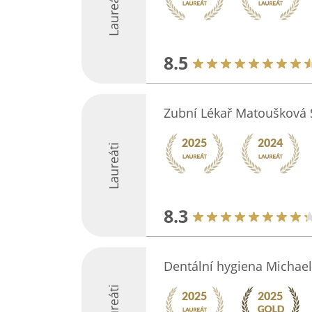
Laureáti
8.5
Zubní Lékař Matoušková
Laureáti
8.3
Dentální hygiena Michael
Laureáti