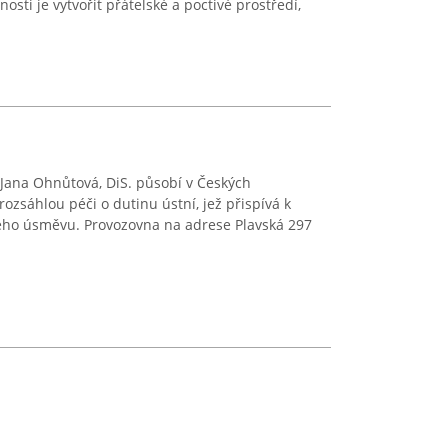
osti je vytvořit přátelské a poctivé prostředí,
 Jana Ohnůtová, DiS. působí v Českých
rozsáhlou péči o dutinu ústní, jež přispívá k
ého úsměvu. Provozovna na adrese Plavská 297