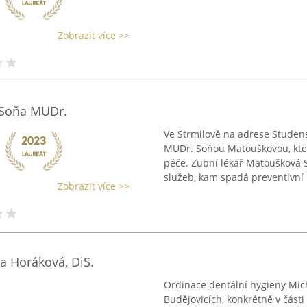
Zobrazit více >>
 Soňa MUDr.
Ve Strmilově na adrese Studens
MUDr. Soňou Matouškovou, kter
péče. Zubní lékař Matoušková
služeb, kam spadá preventivní .
Zobrazit více >>
a Horáková, DiS.
Ordinace dentální hygieny Mic
Budějovicích, konkrétně v část