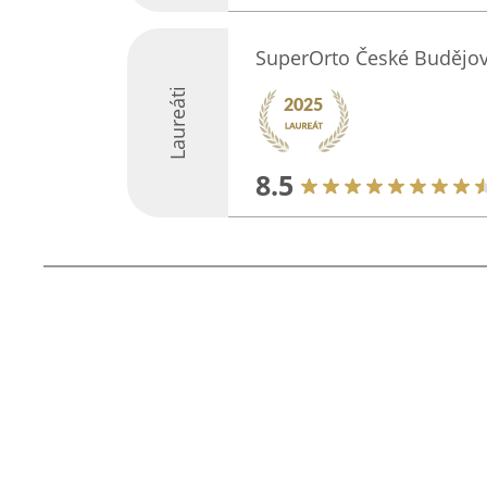
SuperOrto České Budějov
Laureáti
8.5