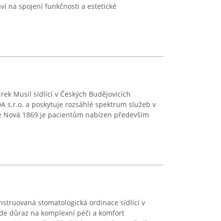
ví na spojení funkčnosti a estetické
ek Musil sídlící v Českých Budějovicích
 s.r.o. a poskytuje rozsáhlé spektrum služeb v
se Nová 1869 je pacientům nabízen především
struovaná stomatologická ordinace sídlící v
ade důraz na komplexní péči a komfort