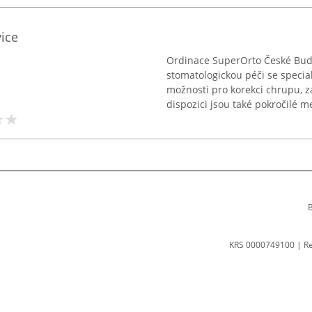
ice
Ordinace SuperOrto České Bud
stomatologickou péči se specia
možnosti pro korekci chrupu, za
dispozici jsou také pokročilé me
B
KRS 0000749100 | R