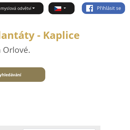
Přihlásit se
ůmyslová odvětví
antáty - Kaplice
 Orlové.
yhledávání