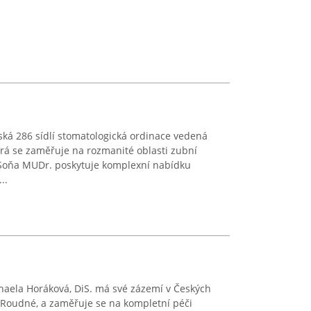
ká 286 sídlí stomatologická ordinace vedená
á se zaměřuje na rozmanité oblasti zubní
 Soňa MUDr. poskytuje komplexní nabídku
..
haela Horáková, DiS. má své zázemí v Českých
i Roudné, a zaměřuje se na kompletní péči