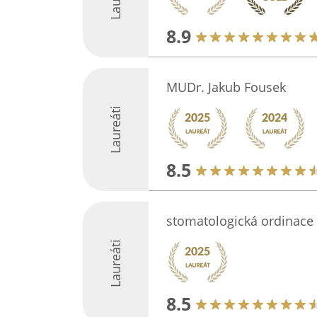
8.9
MUDr. Jakub Fousek
Laureáti
8.5
stomatologická ordinace
Laureáti
8.5