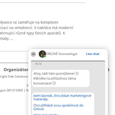
ějovice se zaměřuje na komplexní
lizací na ortodoncii. V nabídce má moderní
hrnující různé typy fixních aparátů. K
tody, ...
ORLOVÉ Stomatologie
Live chat
15:14
Organizátor hlasování
Plebiscyt
Kontakt
Ahoj, rádi Vám pomůžeme! 🙂
right Side Solutions sp. z o. o. sp. k.
Vítězové
Kontakt
Klikněte na příslušnou téma
ul. Ruska 22
Seznam
konverzace! 🙂
Wrocław 50-079
všech
egon 381313360 | NIP 8943132676
laureátů
Zásady
Jsem laureát, chci získat marketingové
materiály.
Pravidla
Zásady
Chci přihlásit svou společnost do
Orlové.
ochrany
osobních