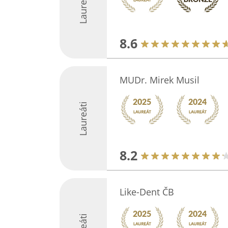
Laureáti
8.6
MUDr. Mirek Musil
Laureáti
8.2
Like-Dent ČB