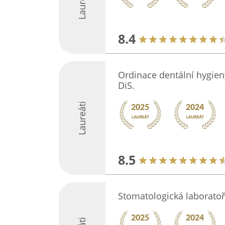
Laureáti
8.4
Ordinace dentální hygien
DiS.
Laureáti
8.5
Stomatologická laboratoř