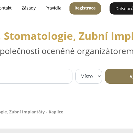
ontakt
Zásady
Pravidla
Registrace
Další pr
 Stomatologie, Zubní Impl
 společnosti oceněné organizátorem
V
gie, Zubní Implantáty - Kaplice