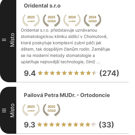
Oridental s.r.o
Oridental s.r.o. představuje uznávanou
Místo
stomatologickou kliniku sídlící v Chomutově,
II
která poskytuje komplexní zubní péči jak
dětem, tak dospělým členům rodin. Zaměřuje
se na moderní metody stomatologie a
uplatňuje nejnovější technologie, čímž ...
9.4
(274)
Pailová Petra MUDr. - Ortodoncie
Místo
III
9.3
(33)