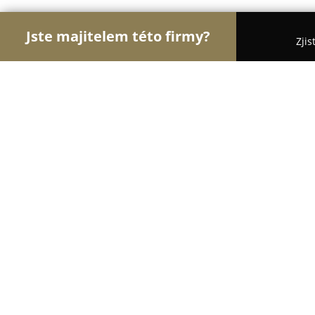
Jste majitelem této firmy?
Zjis
Orlové Stomatologie
Zubní Ordinace, Stomatolog
LK-Medical
9.1
(82)
Praha, Soukalova 2212/6A
Zobrazit telefonní číslo