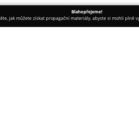
Blahopřejeme!
těte, jak můžete získat propagační materiály, abyste si mohli plně 
ie, Zubní Implantáty - Praha
LK-Medical
O společnosti:
LK-Medical
představuje stomato
poskytování komplexní a aktuáln
Dlouholetá praxe a zkušenosti
děti i dospělé, přičemž priorit
Zobrazit více >>
míru potřebám konkrétního klien
využívající pokročilé technolog
nejúčinnější ošetření.
Klinika aktivně používá moderní
endodoncie, radioviziografie n