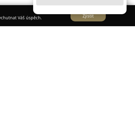
Zjistit
vychutnat Váš úspěch.
logickou kliniku v Praze, která se soustředí na
í péče o zdraví zubů a celé ústní dutiny.
 v oboru umožňují jejím pracovníkům pečovat o
ou je vždy individuální přístup a návrh řešení na
ta. Odborný tým tvoří kvalifikovaní specialisté
ie a metody s cílem nabídnout co nejpřesnější a
 zařízení, mezi něž patří například strojová
ebo vlastní OPG/RTG pracoviště, což umožňuje