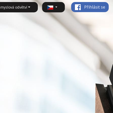
Přihlásit se
ůmyslová odvětví