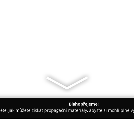
Blahopřejeme!
těte, jak můžete získat propagační materiály, abyste si mohli plně 
ie, Zubní Implantáty - Havlíčkův Brod
Zubní Lékař Kohlová Ha