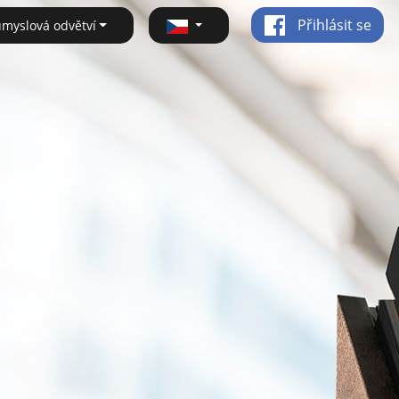
Přihlásit se
ůmyslová odvětví