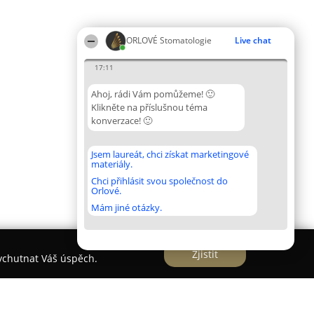
ORLOVÉ Stomatologie
Live chat
17:11
Ahoj, rádi Vám pomůžeme! 🙂
Klikněte na příslušnou téma
konverzace! 🙂
Jsem laureát, chci získat marketingové
materiály.
Chci přihlásit svou společnost do
Orlové.
Mám jiné otázky.
Zjistit
vychutnat Váš úspěch.
na MUDr.