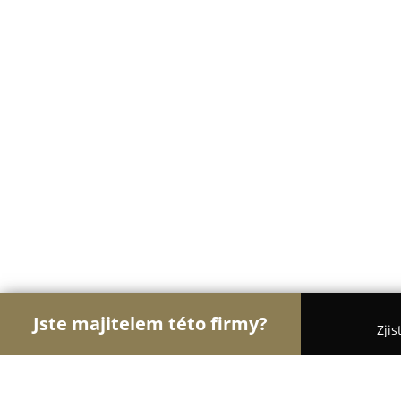
Jste majitelem této firmy?
Zjis
Orlové Stomatologie
Zubní Ordinace, Stomatolog