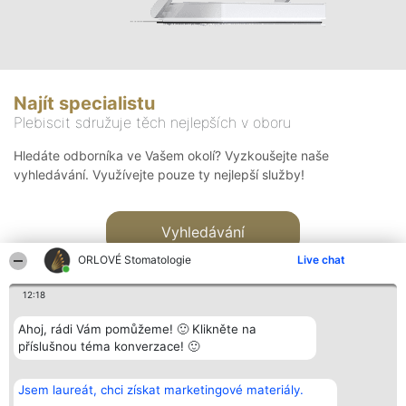
Najít specialistu
Plebiscit sdružuje těch nejlepších v oboru
Hledáte odborníka ve Vašem okolí? Vyzkoušejte naše
vyhledávání. Využívejte pouze ty nejlepší služby!
Vyhledávání
ORLOVÉ Stomatologie
Live chat
12:18
Ahoj, rádi Vám pomůžeme! 🙂 Klikněte na
příslušnou téma konverzace! 🙂
Organizátor hlasování
Plebiscyt
Kontakt
Bright Side Solutions sp. z o.
Vítězové
Kontakt
Jsem laureát, chci získat marketingové materiály.
o. sp. k.
Seznam všech
ul. Ruska 22
laureátů