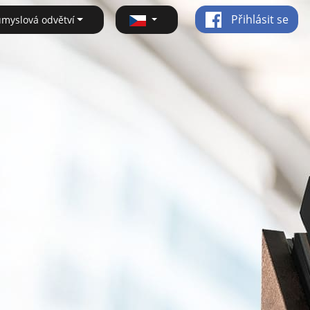
Přihlásit se
ůmyslová odvětví