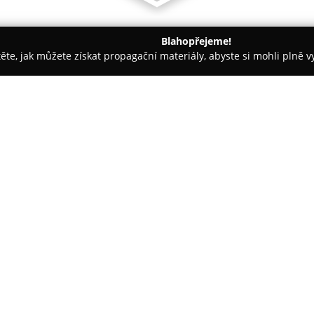
Blahopřejeme!
těte, jak můžete získat propagační materiály, abyste si mohli plně 
ie, Zubní Implantáty - Uherské Hradiště
MUDr. Ayad El - Kray
O společnosti:
Zubní ordinace
MUDr. Ayad El
specializuje na poskytování mo
klade důraz na pohodlí pacient
nejnovější technologie, jejichž 
Zobrazit více >>
zásadním přednostem patří im
během jediné návštěvy vytvořit 
nutnosti použití nepříjemných o
získat plně funkční a přirozeně