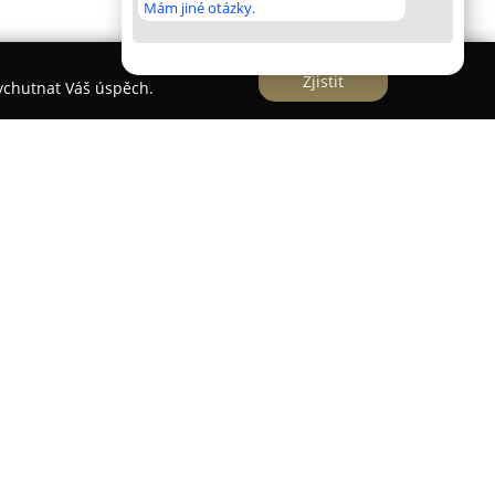
Mám jiné otázky.
Zjistit
vychutnat Váš úspěch.
em
 - Krayem
v Mařaticích, Uherském Hradišti, se
derní a komplexní stomatologické péče, která
a a vysokou kvalitu výsledků. Tato praxe využívá
cílem je zajistit efektivní a bezbolestná ošetření. K
plementace systému CEREC 3D, který umožňuje
vysoce estetické korunky, fazety i výplně, bez
tisků čelistí. Pacienti tak mohou v krátkém čase
 vypadající zuby.