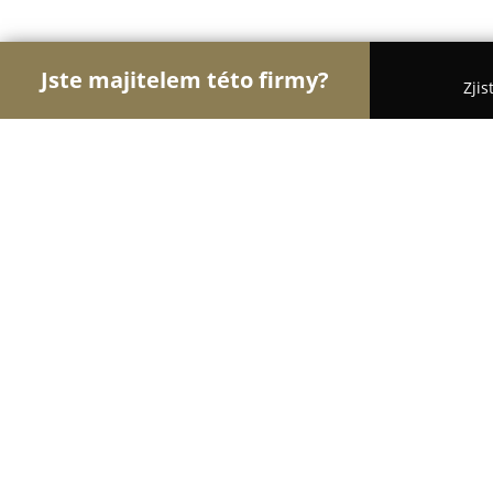
Jste majitelem této firmy?
Zjis
Orlové Stomatologie
Zubní Ordinace, Stomatolog
MUDr. Ayad El - Krayem
8.7
(19)
Uherské Hradiště, 1. máje 1364/1364