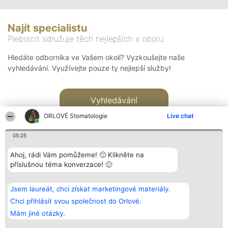
Najít specialistu
Plebiscit sdružuje těch nejlepších v oboru
Hledáte odborníka ve Vašem okolí? Vyzkoušejte naše
vyhledávání. Využívejte pouze ty nejlepší služby!
Vyhledávání
ORLOVÉ Stomatologie
Live chat
05:25
Ahoj, rádi Vám pomůžeme! 🙂 Klikněte na
příslušnou téma konverzace! 🙂
Organizátor hlasování
Plebiscyt
Kontakt
Bright Side Solutions sp. z o.
Vítězové
Kontakt
Jsem laureát, chci získat marketingové materiály.
o. sp. k.
Seznam všech
ul. Ruska 22
laureátů
Chci přihlásit svou společnost do Orlové.
Wrocław 50-079
Zásady
Mám jiné otázky.
KRS 0000749100 | Regon
Pravidla
381313360 | NIP 8943132676
Zásady