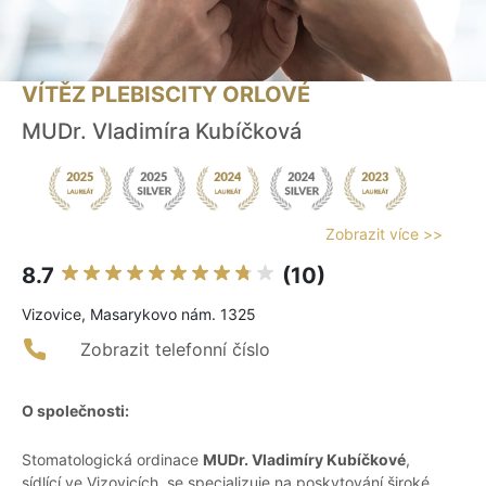
VÍTĚZ PLEBISCITY ORLOVÉ
MUDr. Vladimíra Kubíčková
Zobrazit více >>
8.7
(10)
Vizovice, Masarykovo nám. 1325
Zobrazit telefonní číslo
O společnosti:
Stomatologická ordinace
MUDr. Vladimíry Kubíčkové
,
sídlící ve Vizovicích, se specializuje na poskytování široké