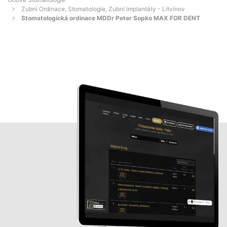
Zubní Ordinace, Stomatologie, Zubní Implantáty - Litvínov
Stomatologická ordinace MDDr Peter Sopko MAX FOR DENT