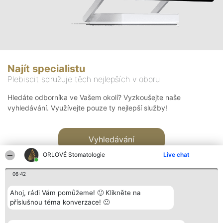
Najít specialistu
Plebiscit sdružuje těch nejlepších v oboru
Hledáte odborníka ve Vašem okolí? Vyzkoušejte naše
vyhledávání. Využívejte pouze ty nejlepší služby!
Vyhledávání
ORLOVÉ Stomatologie
Live chat
06:42
Ahoj, rádi Vám pomůžeme! 🙂 Klikněte na
příslušnou téma konverzace! 🙂
Organizátor hlasování
Plebiscyt
Kontakt
Bright Side Solutions sp. z o.
Vítězové
Kontakt