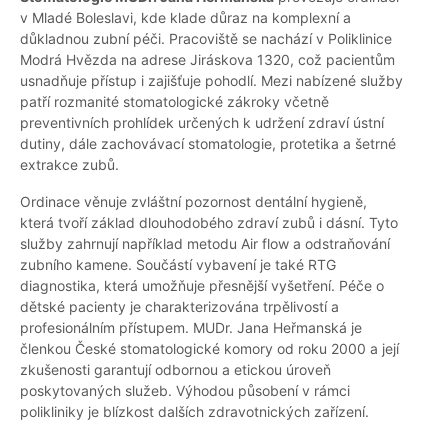
v Mladé Boleslavi, kde klade důraz na komplexní a
důkladnou zubní péči. Pracoviště se nachází v Poliklinice
Modrá Hvězda na adrese Jiráskova 1320, což pacientům
usnadňuje přístup i zajišťuje pohodlí. Mezi nabízené služby
patří rozmanité stomatologické zákroky včetně
preventivních prohlídek určených k udržení zdraví ústní
dutiny, dále zachovávací stomatologie, protetika a šetrné
extrakce zubů.
Ordinace věnuje zvláštní pozornost dentální hygieně,
která tvoří základ dlouhodobého zdraví zubů i dásní. Tyto
služby zahrnují například metodu Air flow a odstraňování
zubního kamene. Součástí vybavení je také RTG
diagnostika, která umožňuje přesnější vyšetření. Péče o
dětské pacienty je charakterizována trpělivostí a
profesionálním přístupem. MUDr. Jana Heřmanská je
členkou České stomatologické komory od roku 2000 a její
zkušenosti garantují odbornou a etickou úroveň
poskytovaných služeb. Výhodou působení v rámci
polikliniky je blízkost dalších zdravotnických zařízení.