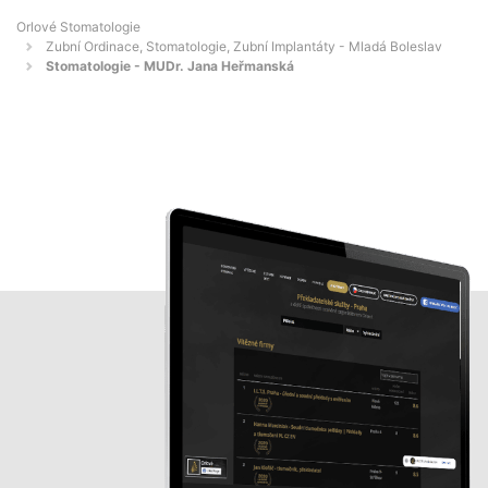
Orlové Stomatologie
Zubní Ordinace, Stomatologie, Zubní Implantáty - Mladá Boleslav
Stomatologie - MUDr. Jana Heřmanská