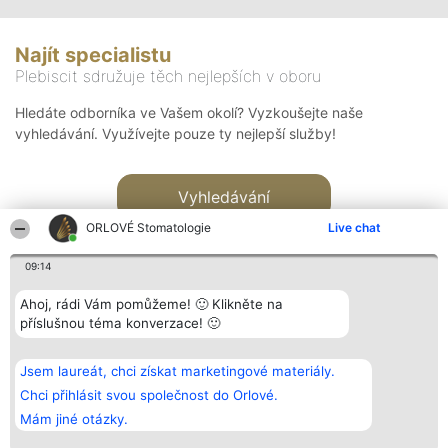
Najít specialistu
Plebiscit sdružuje těch nejlepších v oboru
Hledáte odborníka ve Vašem okolí? Vyzkoušejte naše
vyhledávání. Využívejte pouze ty nejlepší služby!
Vyhledávání
ORLOVÉ Stomatologie
Live chat
09:14
Ahoj, rádi Vám pomůžeme! 🙂 Klikněte na
příslušnou téma konverzace! 🙂
Organizátor hlasování
Plebiscyt
Kontakt
Bright Side Solutions sp. z o.
Vítězové
Kontakt
Jsem laureát, chci získat marketingové materiály.
o. sp. k.
Seznam všech
ul. Ruska 22
laureátů
Chci přihlásit svou společnost do Orlové.
Wrocław 50-079
Zásady
Mám jiné otázky.
KRS 0000749100 | Regon
Pravidla
381313360 | NIP 8943132676
Zásady