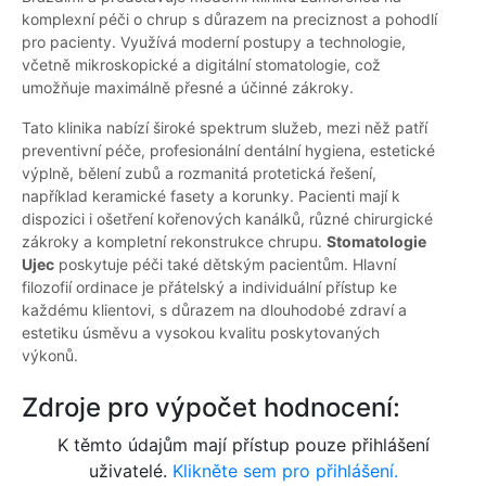
komplexní péči o chrup s důrazem na preciznost a pohodlí
pro pacienty. Využívá moderní postupy a technologie,
včetně mikroskopické a digitální stomatologie, což
umožňuje maximálně přesné a účinné zákroky.
Tato klinika nabízí široké spektrum služeb, mezi něž patří
preventivní péče, profesionální dentální hygiena, estetické
výplně, bělení zubů a rozmanitá protetická řešení,
například keramické fasety a korunky. Pacienti mají k
dispozici i ošetření kořenových kanálků, různé chirurgické
zákroky a kompletní rekonstrukce chrupu.
Stomatologie
Ujec
poskytuje péči také dětským pacientům. Hlavní
filozofií ordinace je přátelský a individuální přístup ke
každému klientovi, s důrazem na dlouhodobé zdraví a
estetiku úsměvu a vysokou kvalitu poskytovaných
výkonů.
Zdroje pro výpočet hodnocení:
K těmto údajům mají přístup pouze přihlášení
uživatelé.
Klikněte sem pro přihlášení.