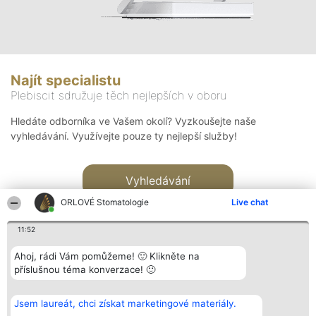
Najít specialistu
Plebiscit sdružuje těch nejlepších v oboru
Hledáte odborníka ve Vašem okolí? Vyzkoušejte naše
vyhledávání. Využívejte pouze ty nejlepší služby!
Vyhledávání
ORLOVÉ Stomatologie
Live chat
11:52
Ahoj, rádi Vám pomůžeme! 🙂 Klikněte na
příslušnou téma konverzace! 🙂
Organizátor hlasování
Plebiscyt
Kontakt
Bright Side Solutions sp. z o.
Vítězové
Kontakt
Jsem laureát, chci získat marketingové materiály.
o. sp. k.
Seznam všech
ul. Ruska 22
laureátů