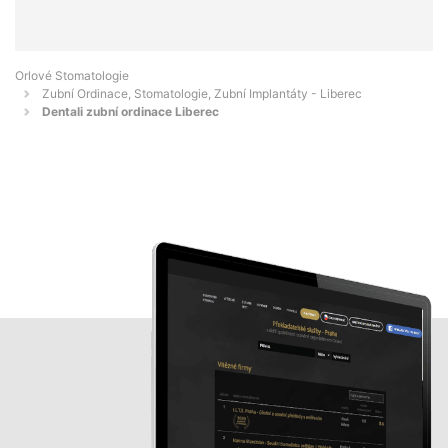
Orlové Stomatologie
Zubní Ordinace, Stomatologie, Zubní Implantáty - Liberec
Dentali zubní ordinace Liberec