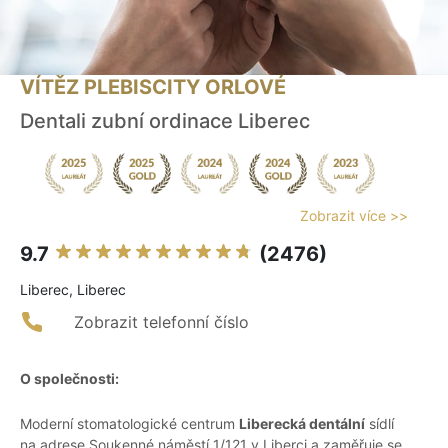
VÍTĚZ PLEBISCITY ORLOVÉ
Dentali zubní ordinace Liberec
Zobrazit více >>
9.7
(2476)
Liberec, Liberec
Zobrazit telefonní číslo
O společnosti:
Moderní stomatologické centrum
Liberecká dentální
sídlí
na adrese Soukenné náměstí 1/121 v Liberci a zaměřuje se