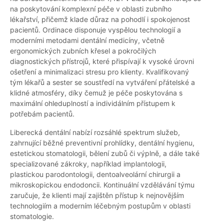
na poskytování komplexní péče v oblasti zubního
lékařství, přičemž klade důraz na pohodlí i spokojenost
pacientů. Ordinace disponuje vyspělou technologií a
moderními metodami dentální medicíny, včetně
ergonomických zubních křesel a pokročilých
diagnostických přístrojů, které přispívají k vysoké úrovni
ošetření a minimalizaci stresu pro klienty. Kvalifikovaný
tým lékařů a sester se soustředí na vytváření přátelské a
klidné atmosféry, díky čemuž je péče poskytována s
maximální ohleduplností a individálním přístupem k
potřebám pacientů.
Liberecká dentální nabízí rozsáhlé spektrum služeb,
zahrnující běžné preventivní prohlídky, dentální hygienu,
estetickou stomatologii, bělení zubů či výplně, a dále také
specializované zákroky, například implantologii,
plastickou parodontologii, dentoalveolární chirurgii a
mikroskopickou endodoncii. Kontinuální vzdělávání týmu
zaručuje, že klienti mají zajištěn přístup k nejnovějším
technologiím a moderním léčebným postupům v oblasti
stomatologie.