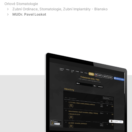
Orlové Stomatologie
Zubní Ordinace, Stomatologie, Zubní Implantáty - Blansko
MUDr. Pavel Loskot