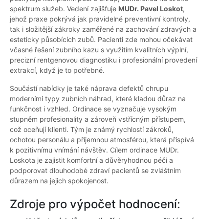
spektrum služeb. Vedení zajišťuje
MUDr. Pavel Loskot
,
jehož praxe pokrývá jak pravidelné preventivní kontroly,
tak i složitější zákroky zaměřené na zachování zdravých a
esteticky působících zubů. Pacienti zde mohou očekávat
včasné řešení zubního kazu s využitím kvalitních výplní,
precizní rentgenovou diagnostiku i profesionální provedení
extrakcí, když je to potřebné.
Součástí nabídky je také náprava defektů chrupu
moderními typy zubních náhrad, které kladou důraz na
funkčnost i vzhled. Ordinace se vyznačuje vysokým
stupněm profesionality a zároveň vstřícným přístupem,
což oceňují klienti. Tým je známý rychlostí zákroků,
ochotou personálu a příjemnou atmosférou, která přispívá
k pozitivnímu vnímání návštěv. Cílem ordinace MUDr.
Loskota je zajistit komfortní a důvěryhodnou péči a
podporovat dlouhodobé zdraví pacientů se zvláštním
důrazem na jejich spokojenost.
Zdroje pro výpočet hodnocení: