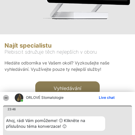
Najít specialistu
Plebiscit sdružuje těch nejlepších v oboru
Hledáte odborníka ve Vašem okolí? Vyzkoušejte naše
vyhledávání. Využívejte pouze ty nejlepší služby!
Vyhledávání
ORLOVÉ Stomatologie
Live chat
23:46
Ahoj, rádi Vám pomůžeme! 🙂 Klikněte na
příslušnou téma konverzace! 🙂
Organizátor hlasování
Plebiscyt
Kontakt