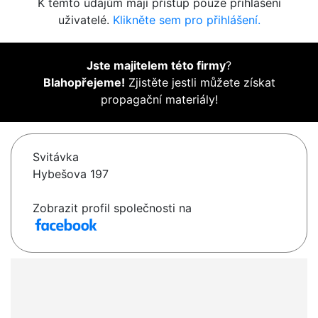
K těmto údajům mají přístup pouze přihlášení
uživatelé.
Klikněte sem pro přihlášení.
Jste majitelem této firmy
?
Blahopřejeme!
Zjistěte jestli můžete získat
propagační materiály!
Svitávka
Hybešova 197
Zobrazit profil společnosti na