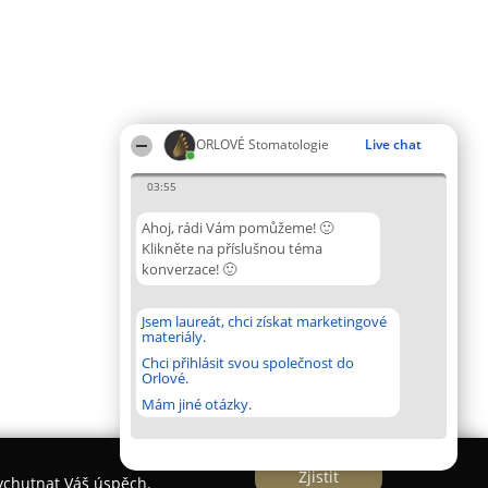
ORLOVÉ Stomatologie
Live chat
03:55
Ahoj, rádi Vám pomůžeme! 🙂
Klikněte na příslušnou téma
konverzace! 🙂
Jsem laureát, chci získat marketingové
materiály.
Chci přihlásit svou společnost do
Orlové.
Mám jiné otázky.
Zjistit
vychutnat Váš úspěch.