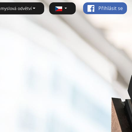
Přihlásit se
ůmyslová odvětví