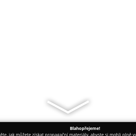
Blahopřejeme!
těte, jak můžete získat propagační materiály, abyste si mohli plně 