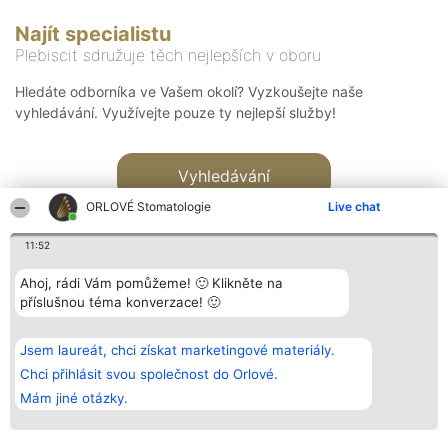
Najít specialistu
Plebiscit sdružuje těch nejlepších v oboru
Hledáte odborníka ve Vašem okolí? Vyzkoušejte naše
vyhledávání. Využívejte pouze ty nejlepší služby!
Vyhledávání
ORLOVÉ Stomatologie
Live chat
11:52
Ahoj, rádi Vám pomůžeme! 🙂 Klikněte na
příslušnou téma konverzace! 🙂
Organizátor hlasování
Plebiscyt
Kontakt
Bright Side Solutions sp. z o.
Vítězové
Kontakt
Jsem laureát, chci získat marketingové materiály.
o. sp. k.
Seznam všech
ul. Ruska 22
laureátů
Chci přihlásit svou společnost do Orlové.
Wrocław 50-079
Zásady
Mám jiné otázky.
KRS 0000749100 | Regon
Pravidla
381313360 | NIP 8943132676
Zásady
ochrany
osobních údajů