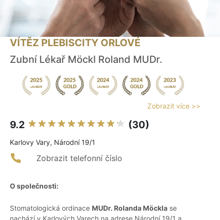
VÍTĚZ PLEBISCITY ORLOVÉ
Zubní Lékař Möckl Roland MUDr.
Zobrazit více >>
9.2
(30)
Karlovy Vary, Národní 19/1
Zobrazit telefonní číslo
O společnosti:
Stomatologická ordinace
MUDr. Rolanda Möckla
se
nachází v Karlových Varech na adrese Národní 19/1 a