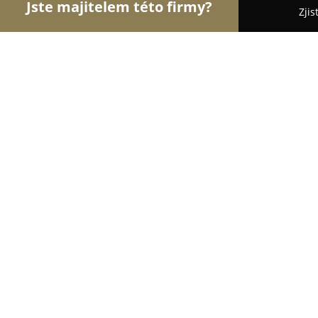
Jste majitelem této firmy?
Zjis
Orlové Stomatologie
Zubní Ordinace, Stomatolog
Zdravotní středisko Kytlická - MUD
8
(26)
Praha, Kytlická 779
Zobrazit telefonní číslo