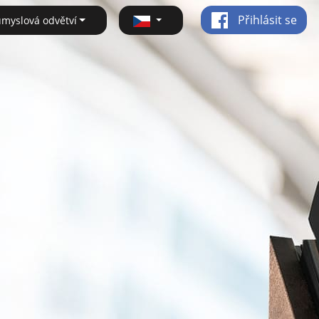
Přihlásit se
ůmyslová odvětví