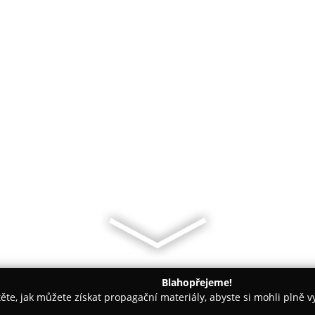
Blahopřejeme!
těte, jak můžete získat propagační materiály, abyste si mohli plně 