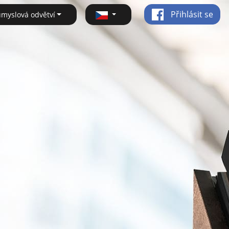
Přihlásit se
ůmyslová odvětví