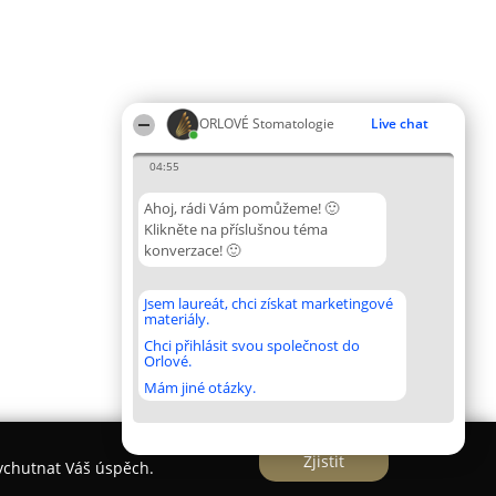
ORLOVÉ Stomatologie
Live chat
04:55
Ahoj, rádi Vám pomůžeme! 🙂
Klikněte na příslušnou téma
konverzace! 🙂
Jsem laureát, chci získat marketingové
materiály.
Chci přihlásit svou společnost do
Orlové.
Mám jiné otázky.
Zjistit
vychutnat Váš úspěch.