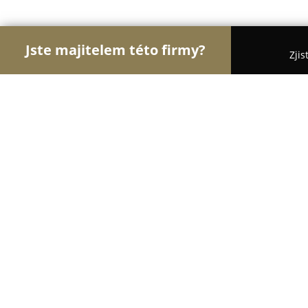
Jste majitelem této firmy?
Zjis
Orlové Stomatologie
Zubní Ordinace, Stomatolog
Zubní Lékař Neubauerová Blanka M
9.1
(36)
Vyškov, Puškinova 409/63