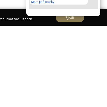
Mám jiné otázky.
Zjistit
vychutnat Váš úspěch.
a MUDr.
 Blanky Neubauerové
sídlící ve Vyškově je
xní a inovativní péče v oblasti stomatologie,
ržení zdravého a estetického úsměvu u všech
reciznost práce a využívání moderních
okou škálu zákroků. Do nabídky patří detailní
ní léčba zubního kazu, šetrná a moderní výměna
lizací bolesti, pokud to stav vyžaduje.
nost také estetické stomatologii se zaměřením na