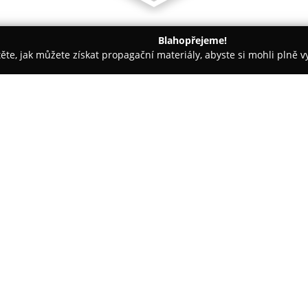
Blahopřejeme!
těte, jak můžete získat propagační materiály, abyste si mohli plně 
ie, Zubní Implantáty - Vyškov
Zubní Lékař Neubauerová Blank
UDr.
O společnosti:
Stomatologická ordinace
MUDr.
zaměřena na poskytování komple
jejímž hlavním posláním je ud
pacientů. Důraz je kladen na p
Zobrazit více >>
technologií, které umožňují šir
preventivní prohlídky, efektiv
výplní i extrakce zubů s minima
Ordinace věnuje zvláštní pozor