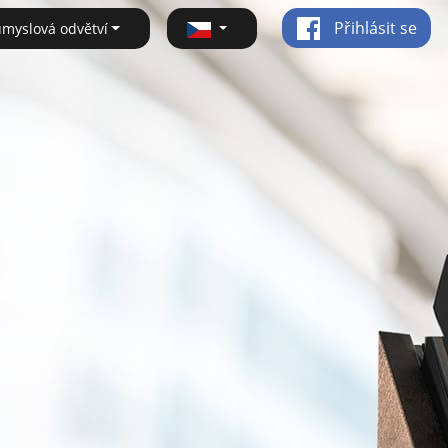
Přihlásit se
ůmyslová odvětví