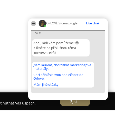
ORLOVÉ Stomatologie
Live chat
06:51
Ahoj, rádi Vám pomůžeme! 🙂
Klikněte na příslušnou téma
konverzace! 🙂
Jsem laureát, chci získat marketingové
materiály.
Chci přihlásit svou společnost do
Orlové.
Mám jiné otázky.
Zjistit
vychutnat Váš úspěch.