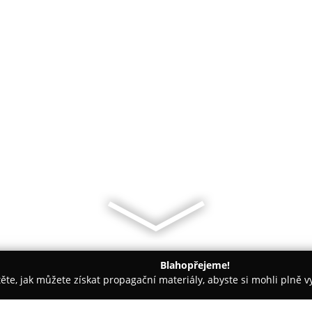
Blahopřejeme!
těte, jak můžete získat propagační materiály, abyste si mohli plně 