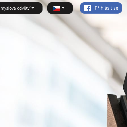
Přihlásit se
ůmyslová odvětví