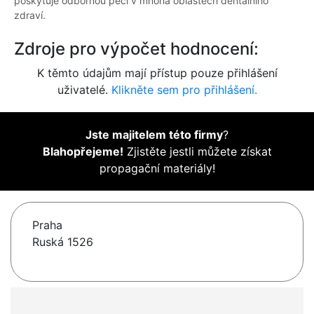
poskytuje odbornou péči v mnoha oblastech dentálního
zdraví.
Zdroje pro výpočet hodnocení:
K těmto údajům mají přístup pouze přihlášení
uživatelé.
Klikněte sem pro přihlášení.
Jste majitelem této firmy
?
Blahopřejeme!
Zjistěte jestli můžete získat
propagační materiály!
Praha
Ruská 1526