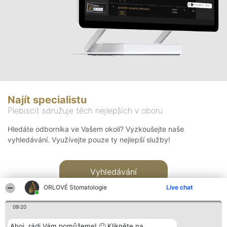
Najít specialistu
Plebiscit sdružuje těch nejlepších v oboru
Hledáte odborníka ve Vašem okolí? Vyzkoušejte naše
vyhledávání. Využívejte pouze ty nejlepší služby!
Vyhledávání
ORLOVÉ Stomatologie
Live chat
09:20
Ahoj, rádi Vám pomůžeme! 🙂 Klikněte na