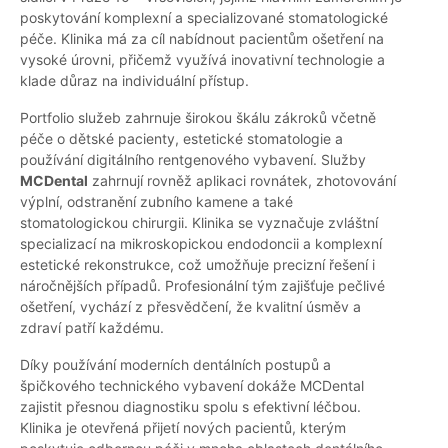
poskytování komplexní a specializované stomatologické
péče. Klinika má za cíl nabídnout pacientům ošetření na
vysoké úrovni, přičemž využívá inovativní technologie a
klade důraz na individuální přístup.
Portfolio služeb zahrnuje širokou škálu zákroků včetně
péče o dětské pacienty, estetické stomatologie a
používání digitálního rentgenového vybavení. Služby
MCDental
zahrnují rovněž aplikaci rovnátek, zhotovování
výplní, odstranění zubního kamene a také
stomatologickou chirurgii. Klinika se vyznačuje zvláštní
specializací na mikroskopickou endodoncii a komplexní
estetické rekonstrukce, což umožňuje precizní řešení i
náročnějších případů. Profesionální tým zajišťuje pečlivé
ošetření, vychází z přesvědčení, že kvalitní úsměv a
zdraví patří každému.
Díky používání moderních dentálních postupů a
špičkového technického vybavení dokáže MCDental
zajistit přesnou diagnostiku spolu s efektivní léčbou.
Klinika je otevřená přijetí nových pacientů, kterým