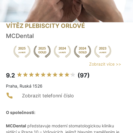
VÍTĚZ PLEBISCITY ORLOVÉ
MCDental
Zobrazit více >>
9.2
(97)
Praha, Ruská 1526
Zobrazit telefonní číslo
O společnosti:
MCDental
představuje moderní stomatologickou kliniku
sídlící v Praze 10 – Vršovicích, jejímž hlavním zaměřením je