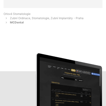
Orlové Stomatologie
Zubní Ordinace, Stomatologie, Zubní Implantáty - Praha
MCDental