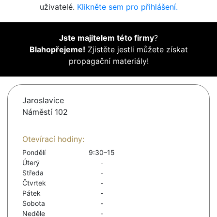
uživatelé.
Klikněte sem pro přihlášení.
Jste majitelem této firmy
?
Blahopřejeme!
Zjistěte jestli můžete získat
propagační materiály!
Jaroslavice
Náměstí 102
Otevírací hodiny:
Pondělí
9:30–15
Úterý
-
Středa
-
Čtvrtek
-
Pátek
-
Sobota
-
Neděle
-