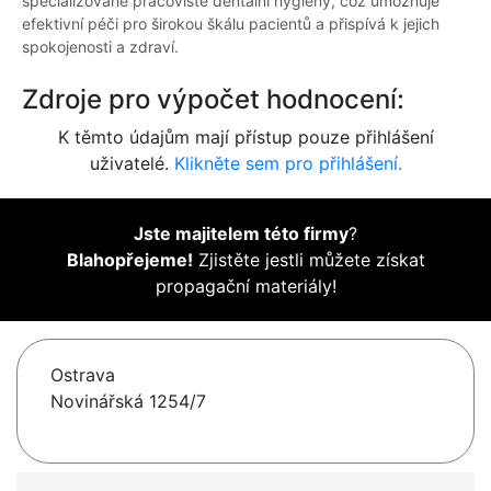
specializované pracoviště dentální hygieny, což umožňuje
efektivní péči pro širokou škálu pacientů a přispívá k jejich
spokojenosti a zdraví.
Zdroje pro výpočet hodnocení:
K těmto údajům mají přístup pouze přihlášení
uživatelé.
Klikněte sem pro přihlášení.
Jste majitelem této firmy
?
Blahopřejeme!
Zjistěte jestli můžete získat
propagační materiály!
Ostrava
Novinářská 1254/7