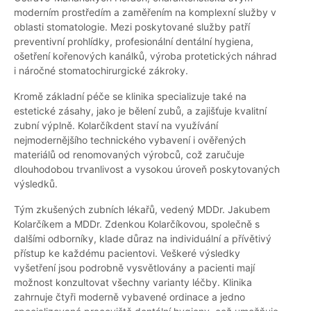
moderním prostředím a zaměřením na komplexní služby v
oblasti stomatologie. Mezi poskytované služby patří
preventivní prohlídky, profesionální dentální hygiena,
ošetření kořenových kanálků, výroba protetických náhrad
i náročné stomatochirurgické zákroky.
Kromě základní péče se klinika specializuje také na
estetické zásahy, jako je bělení zubů, a zajišťuje kvalitní
zubní výplně. Kolarčíkdent staví na využívání
nejmodernějšího technického vybavení i ověřených
materiálů od renomovaných výrobců, což zaručuje
dlouhodobou trvanlivost a vysokou úroveň poskytovaných
výsledků.
Tým zkušených zubních lékařů, vedený MDDr. Jakubem
Kolarčíkem a MDDr. Zdenkou Kolarčíkovou, společně s
dalšími odborníky, klade důraz na individuální a přívětivý
přístup ke každému pacientovi. Veškeré výsledky
vyšetření jsou podrobně vysvětlovány a pacienti mají
možnost konzultovat všechny varianty léčby. Klinika
zahrnuje čtyři moderně vybavené ordinace a jedno