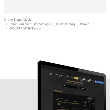
Orlové Stomatologie
Zubní Ordinace, Stomatologie, Zubní Implantáty - Ostrava
KOLARČÍKDENT s.r.o.