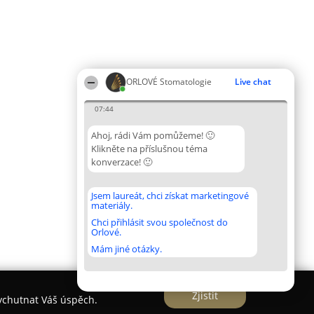
ORLOVÉ Stomatologie
Live chat
07:44
Ahoj, rádi Vám pomůžeme! 🙂
Klikněte na příslušnou téma
konverzace! 🙂
Jsem laureát, chci získat marketingové
materiály.
Chci přihlásit svou společnost do
Orlové.
Mám jiné otázky.
Zjistit
vychutnat Váš úspěch.