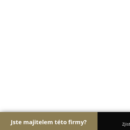
Jste majitelem této firmy?
Zjis