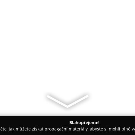
Blahopřejeme!
těte, jak můžete získat propagační materiály, abyste si mohli plně 