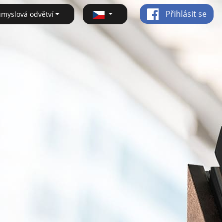
Přihlásit se
ůmyslová odvětví