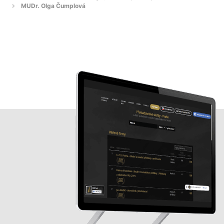
MUDr. Olga Čumplová