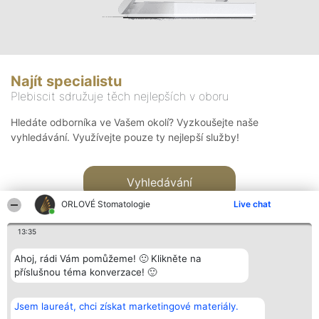
Najít specialistu
Plebiscit sdružuje těch nejlepších v oboru
Hledáte odborníka ve Vašem okolí? Vyzkoušejte naše
vyhledávání. Využívejte pouze ty nejlepší služby!
Vyhledávání
ORLOVÉ Stomatologie
Live chat
13:35
Ahoj, rádi Vám pomůžeme! 🙂 Klikněte na
příslušnou téma konverzace! 🙂
Organizátor hlasování
Plebiscyt
Kontakt
Bright Side Solutions sp. z o.
Vítězové
Kontakt
Jsem laureát, chci získat marketingové materiály.
o. sp. k.
Seznam všech
ul. Ruska 22
laureátů