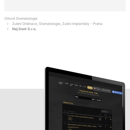
Orlové Stomatologie
Zubní Ordinace, Stomatologie, Zubní Implantáty - Praha
Nej Dent S.r.o.