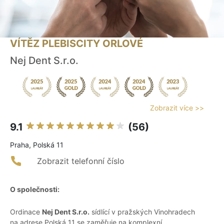
VÍTĚZ PLEBISCITY ORLOVÉ
Nej Dent S.r.o.
Zobrazit více >>
9.1
(56)
Praha, Polská 11
Zobrazit telefonní číslo
O společnosti:
Ordinace
Nej Dent S.r.o.
sídlící v pražských Vinohradech
na adrese Polská 11 se zaměřuje na komplexní