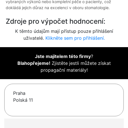
vybraných výkonů nebo kompletní péče o pacienty, což
dokládá jejich důraz na excelenci v oboru stomatologie.
Zdroje pro výpočet hodnocení:
K těmto údajům mají přístup pouze přihlášení
uživatelé.
Klikněte sem pro přihlášení.
Jste majitelem této firmy
?
Blahopřejeme!
Zjistěte jestli můžete získat
propagační materiály!
Praha
Polská 11