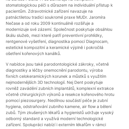
stomatologickou péči s důrazem na individuální přístup k
pacientům. Zdravotnické zařízení navazuje na
patnáctiletou tradici soukromé praxe MUDr. Jaromíra
Nečase a od roku 2009 kontinuálně rozšiřuje a
modernizuje své zázemí. Společnost poskytuje obsáhlou
škálu služeb, mezi které patří preventivní prohlídky,
rentgenové vyšetření, diagnostika pomocí Diagnocam,
estetické kompozitní a keramické výplně i pokročilá
ošetření kořenových kanálků.
V nabídce jsou také parodontologické zákroky, včetně
diagnostiky a léčby onemocnění parodontu, výroba
fixních celokeramických korunek a můstků s využitím
nejmodernějších 3D technologií. Nej Dent poskytuje
rovněž zavádění zubních implantátů, komplexní extrakce
včetně chirurgických výkonů a resekce kořenového hrotu
pomocí piezosurgery. Nedílnou součástí péče je zubní
hygiena, odstraňování zubního kamene, air flow a bělení
zubů. Tým zkušených lékařů a hygienistů udržuje vysoký
odborný standard a využívá moderní technologické
zařízení. Spolupráci nabízí i externím lékařům v rámci