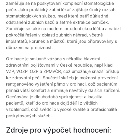
zaměřuje se na poskytování komplexní stomatologické
péče. Jako praktický zubní lékař zajišťuje široký rozsah
stomatologických služeb, mezi které patří důkladné
odstranění zubních kazů a šetrné extrakce osmiček.
Zaměřuje se také na moderní ortodontickou léčbu a nabízí
pokročilá řešení v oblasti zubních náhrad, včetně
implantátů, korunek a můstků, které jsou připravovány s
důrazem na preciznost.
Ordinace je smluvně vázána s několika hlavními
zdravotními pojišťovnami v České republice, například
VZP, VOZP, OZP a ZPMVČR, což umožňuje snazší přístup
ke zdravotní péči. Součástí služeb je možnost provedení
rentgenového vyšetření přímo v ordinaci, což pacientům
přináší větší komfort a eliminuje návštěvy dalších zařízení.
Oceňována je dlouhodobá spokojenost a loajalita
pacientů, kteří do ordinace dojíždějí i z větších
vzdáleností, což svědčí o vysoké kvalitě a profesionalitě
poskytovaných služeb.
Zdroje pro výpočet hodnocení: