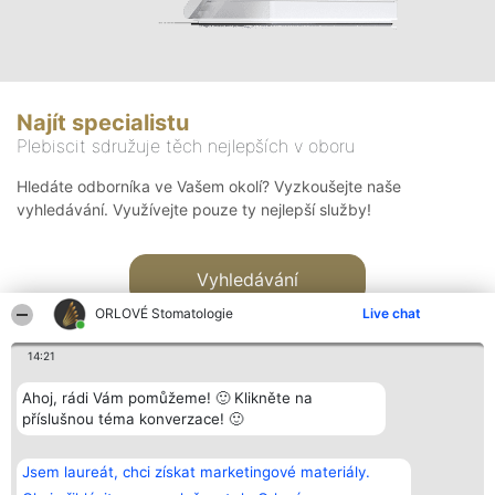
Najít specialistu
Plebiscit sdružuje těch nejlepších v oboru
Hledáte odborníka ve Vašem okolí? Vyzkoušejte naše
vyhledávání. Využívejte pouze ty nejlepší služby!
Vyhledávání
ORLOVÉ Stomatologie
Live chat
14:21
Ahoj, rádi Vám pomůžeme! 🙂 Klikněte na
příslušnou téma konverzace! 🙂
Organizátor hlasování
Plebiscyt
Kontakt
Bright Side Solutions sp. z o.
Vítězové
Kontakt
Jsem laureát, chci získat marketingové materiály.
o. sp. k.
Seznam všech
ul. Ruska 22
laureátů