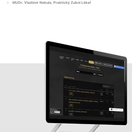
MUDr. Vladimír Nekula, Praktický Zubní Lékař