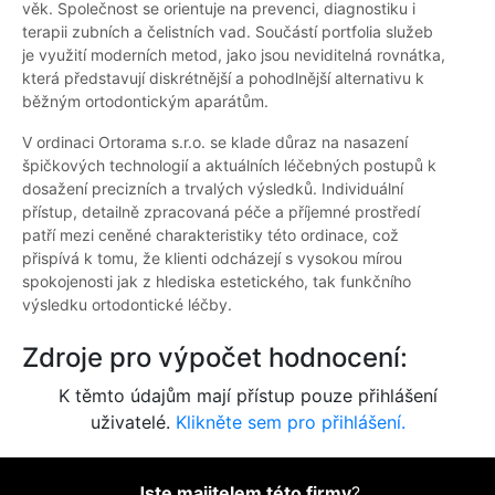
věk. Společnost se orientuje na prevenci, diagnostiku i
terapii zubních a čelistních vad. Součástí portfolia služeb
je využití moderních metod, jako jsou neviditelná rovnátka,
která představují diskrétnější a pohodlnější alternativu k
běžným ortodontickým aparátům.
V ordinaci Ortorama s.r.o. se klade důraz na nasazení
špičkových technologií a aktuálních léčebných postupů k
dosažení precizních a trvalých výsledků. Individuální
přístup, detailně zpracovaná péče a příjemné prostředí
patří mezi ceněné charakteristiky této ordinace, což
přispívá k tomu, že klienti odcházejí s vysokou mírou
spokojenosti jak z hlediska estetického, tak funkčního
výsledku ortodontické léčby.
Zdroje pro výpočet hodnocení:
K těmto údajům mají přístup pouze přihlášení
uživatelé.
Klikněte sem pro přihlášení.
Jste majitelem této firmy
?