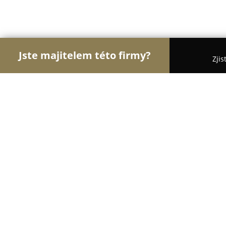
Jste majitelem této firmy?
Zjis
Orlové Stomatologie
Zubní Ordinace, Stomatolog
MUDr. Lucia Opletalová
8.6
(48)