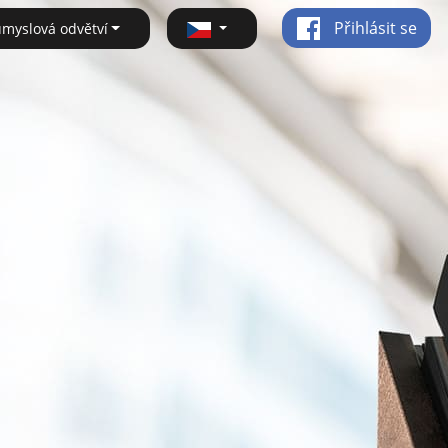
Přihlásit se
ůmyslová odvětví