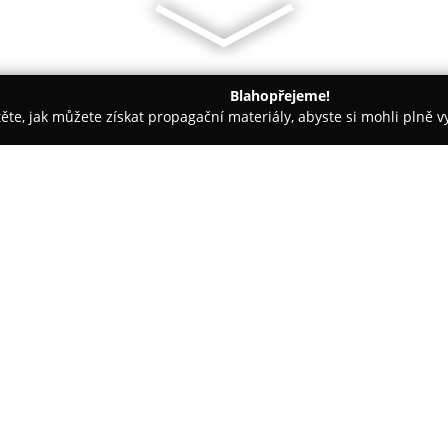
Blahopřejeme!
těte, jak můžete získat propagační materiály, abyste si mohli plně 
ie, Zubní Implantáty - Brno
MUDr. Lucia Opletalová
O společnosti:
MUDr. Lucia Opletalová
provoz
je kladen důraz na komplexní s
vědecké poznatky a moderní te
je vybavena špičkovým technick
Zobrazit více >>
služby v oblasti stomatologie.
Tato ordinace nabízí širokou šk