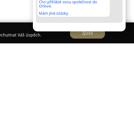
Chci přihlásit svou společnost do
Orlové.
Mám jiné otázky.
Zjistit
vychutnat Váš úspěch.
uje ordinaci praktické zubní lékařky v Brně, kde
tomatologickou péči využívající nejnovější
chnologie. Zubní ordinace na Halasově náměstí
ým zařízením, což umožňuje poskytovat kvalitní
álu ošetření, včetně preventivních prohlídek,