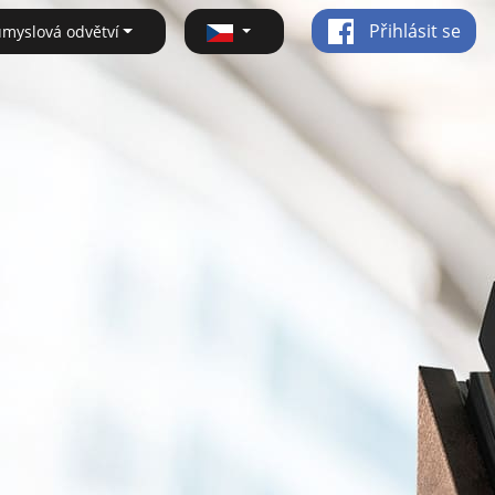
Přihlásit se
ůmyslová odvětví