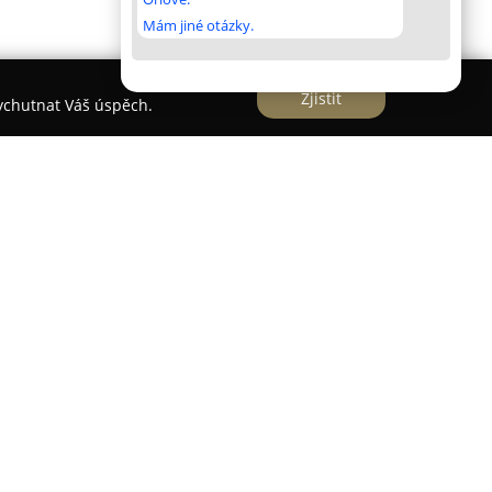
Mám jiné otázky.
Zjistit
vychutnat Váš úspěch.
á v centru Prahy na adrese Pštrossova 1923/10 se
ní a pohodlné péče klientům. Zařízení vede Dr.
ržitelem americké zubařské licence v České
šťuje specifický a vstřícný přístup, zejména pro
zpečnou a komfortní péči o celé rodiny. Rozsah
vních prohlídek a výplní až po estetické zákroky