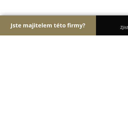
Jste majitelem této firmy?
Zjis
Orlové Stomatologie
Zubní Ordinace, Stomatolog
American Dentist In Prague
9.2
(70)
Praha, Pštrossova 1923