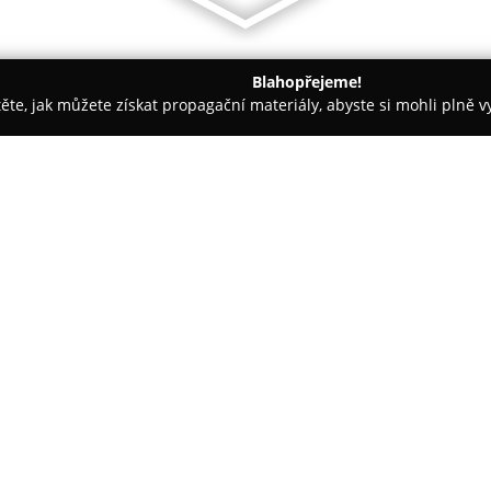
Blahopřejeme!
těte, jak můžete získat propagační materiály, abyste si mohli plně 
ie, Zubní Implantáty - Praha
American Dentist In Prague
O společnosti:
Stomatologická klinika umístěn
zaměřuje na poskytování kvalit
Eric Rafoth, který je jediným d
republice. Tato skutečnost zaji
Zobrazit více >>
anglicky hovořící pacienty.
Personál se specializuje na be
služeb zahrnuje vše od preventi