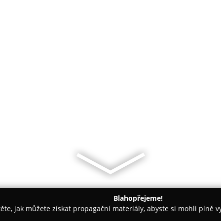
Blahopřejeme!
těte, jak můžete získat propagační materiály, abyste si mohli plně 