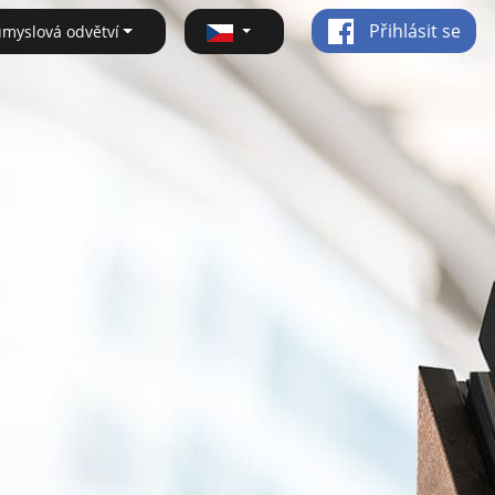
Přihlásit se
ůmyslová odvětví