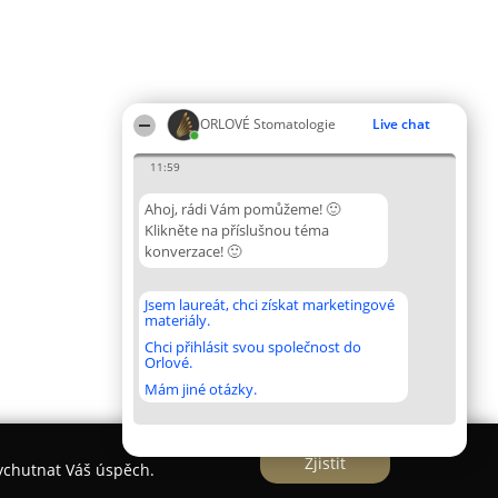
ORLOVÉ Stomatologie
Live chat
11:59
Ahoj, rádi Vám pomůžeme! 🙂
Klikněte na příslušnou téma
konverzace! 🙂
Jsem laureát, chci získat marketingové
materiály.
Chci přihlásit svou společnost do
Orlové.
Mám jiné otázky.
Zjistit
vychutnat Váš úspěch.