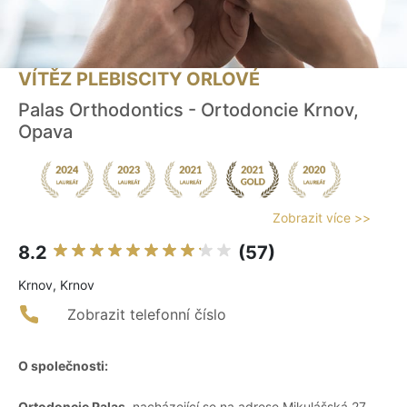
VÍTĚZ PLEBISCITY ORLOVÉ
Palas Orthodontics - Ortodoncie Krnov,
Opava
Zobrazit více >>
8.2
(57)
Krnov, Krnov
Zobrazit telefonní číslo
O společnosti:
Ortodoncie Palas
, nacházející se na adrese Mikulášská 27