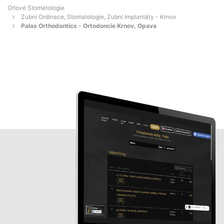
Orlové Stomatologie
Zubní Ordinace, Stomatologie, Zubní Implantáty - Krnov
Palas Orthodontics - Ortodoncie Krnov, Opava