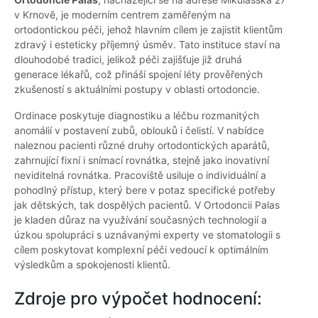
v Krnově, je moderním centrem zaměřeným na
ortodontickou péči, jehož hlavním cílem je zajistit klientům
zdravý i esteticky příjemný úsměv. Tato instituce staví na
dlouhodobé tradici, jelikož péči zajišťuje již druhá
generace lékařů, což přináší spojení léty prověřených
zkušeností s aktuálními postupy v oblasti ortodoncie.
Ordinace poskytuje diagnostiku a léčbu rozmanitých
anomálií v postavení zubů, oblouků i čelistí. V nabídce
naleznou pacienti různé druhy ortodontických aparátů,
zahrnující fixní i snímací rovnátka, stejně jako inovativní
neviditelná rovnátka. Pracoviště usiluje o individuální a
pohodlný přístup, který bere v potaz specifické potřeby
jak dětských, tak dospělých pacientů. V Ortodoncii Palas
je kladen důraz na využívání současných technologií a
úzkou spolupráci s uznávanými experty ve stomatologii s
cílem poskytovat komplexní péči vedoucí k optimálním
výsledkům a spokojenosti klientů.
Zdroje pro výpočet hodnocení: