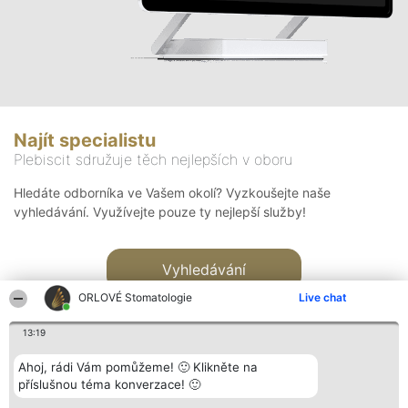
Najít specialistu
Plebiscit sdružuje těch nejlepších v oboru
Hledáte odborníka ve Vašem okolí? Vyzkoušejte naše
vyhledávání. Využívejte pouze ty nejlepší služby!
Vyhledávání
ORLOVÉ Stomatologie
Live chat
13:19
Ahoj, rádi Vám pomůžeme! 🙂 Klikněte na
příslušnou téma konverzace! 🙂
Organizátor hlasování
Plebiscyt
Kontakt