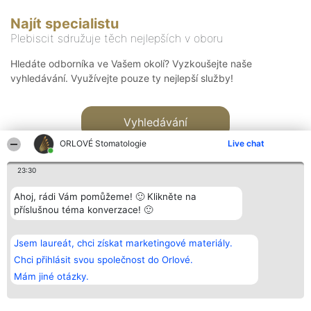
Najít specialistu
Plebiscit sdružuje těch nejlepších v oboru
Hledáte odborníka ve Vašem okolí? Vyzkoušejte naše
vyhledávání. Využívejte pouze ty nejlepší služby!
Vyhledávání
ORLOVÉ Stomatologie
Live chat
23:30
Ahoj, rádi Vám pomůžeme! 🙂 Klikněte na
příslušnou téma konverzace! 🙂
Organizátor hlasování
Plebiscyt
Kontakt
Bright Side Solutions sp. z o.
Vítězové
Kontakt
Jsem laureát, chci získat marketingové materiály.
o. sp. k.
Seznam všech
ul. Ruska 22
laureátů
Chci přihlásit svou společnost do Orlové.
Wrocław 50-079
Zásady
Mám jiné otázky.
KRS 0000749100 | Regon
Pravidla
381313360 | NIP 8943132676
Zásady
ochrany
osobních údajů