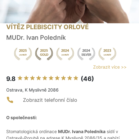
VÍTĚZ PLEBISCITY ORLOVÉ
MUDr. Ivan Poledník
Zobrazit více >>
9.8
(46)
Ostrava, K Myslivně 2086
Zobrazit telefonní číslo
O společnosti:
Stomatologická ordinace
MUDr. Ivana Poledníka
sídlí v
Ostravě-Porubě na adrese K Myslivně 2086/35 a nabízí