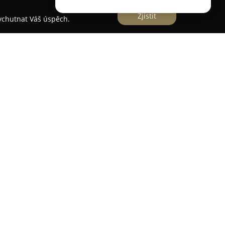
Zjistit
vychutnat Váš úspěch.
 Marie Poulíková
derní stomatologická ordinace situovaná v
ohrady. Zaměřuje se na poskytování komplexní a
 napříč věkovými skupinami. Tým zkušených
lu stomatologických služeb, od preventivních
, s cílem optimalizovat a podporovat zdraví
iduálním, trpělivém a empatickém přístupu, což se
i, kde je kladen důraz na vytvoření pozitivního
mná atmosféra a profesionální úroveň služeb
 strach z ošetření. Belgická Dent clinic