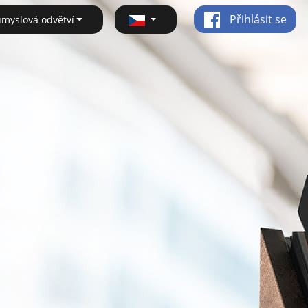
Přihlásit se
ůmyslová odvětví