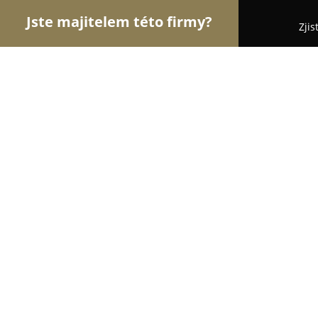
Jste majitelem této firmy?
Zjis
Orlové Stomatologie
Zubní Ordinace, Stomatolog
Belgická Dent clinic s.r.o. MUDr. Ma
9.4
(36)
Praha, Belgická 131
Zobrazit telefonní číslo