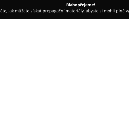
Blahopřejeme!
těte, jak můžete získat propagační materiály, abyste si mohli plně 
ie, Zubní Implantáty - Praha
Belgická Dent clinic s.r.o. MUDr.
rie Poulíková
O společnosti:
Belgická Dent clinic s.r.o.
je mo
atraktivní části Prahy 2 – Vin
kvalitní zubní péče pacientům
odborníků zahrnuje širokou šká
Zobrazit více >>
vyšetření po náročnější zákroky
dutiny ústní.
Filosofie kliniky stojí na indiv
významně projevuje v péči o dět
vztahu ke stomatologovi. Příje
napomáhají minimalizovat možný