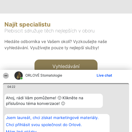
Najít specialistu
Plebiscit sdružuje těch nejlepších v oboru
Hledáte odborníka ve Vašem okolí? Vyzkoušejte naše
vyhledávání. Využívejte pouze ty nejlepší služby!
Vyhledávání
ORLOVÉ Stomatologie
Live chat
04:22
Ahoj, rádi Vám pomůžeme! 🙂 Klikněte na
příslušnou téma konverzace! 🙂
Organizátor hlasování
Plebiscyt
Kontakt
Bright Side Solutions sp. z o.
Vítězové
Kontakt
Jsem laureát, chci získat marketingové materiály.
o. sp. k.
Seznam všech
ul. Ruska 22
laureátů
Chci přihlásit svou společnost do Orlové.
Wrocław 50-079
Zásady
Mám jiné otázky.
KRS 0000749100 | Regon
Pravidla