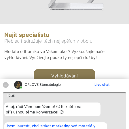
Najít specialistu
Plebiscit sdružuje těch nejlepších v oboru
Hledáte odborníka ve Vašem okolí? Vyzkoušejte naše
vyhledávání. Využívejte pouze ty nejlepší služby!
Vyhledávání
ORLOVÉ Stomatologie
Live chat
10:35
Ahoj, rádi Vám pomůžeme! 🙂 Klikněte na
příslušnou téma konverzace! 🙂
Organizátor hlasování
Plebiscyt
Kontakt
Bright Side Solutions sp. z o.
Vítězové
Kontakt
Jsem laureát, chci získat marketingové materiály.
o. sp. k.
Seznam všech