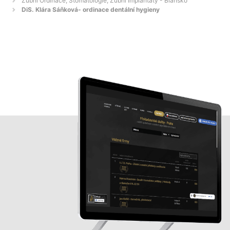
Zubní Ordinace, Stomatologie, Zubní Implantáty - Blansko
DiS. Klára Sáňková- ordinace dentální hygieny