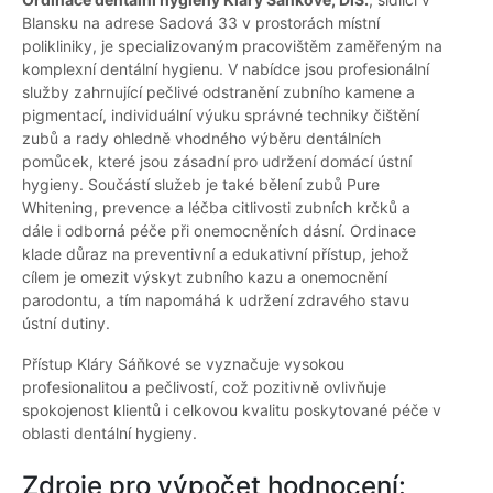
Blansku na adrese Sadová 33 v prostorách místní
polikliniky, je specializovaným pracovištěm zaměřeným na
komplexní dentální hygienu. V nabídce jsou profesionální
služby zahrnující pečlivé odstranění zubního kamene a
pigmentací, individuální výuku správné techniky čištění
zubů a rady ohledně vhodného výběru dentálních
pomůcek, které jsou zásadní pro udržení domácí ústní
hygieny. Součástí služeb je také bělení zubů Pure
Whitening, prevence a léčba citlivosti zubních krčků a
dále i odborná péče při onemocněních dásní. Ordinace
klade důraz na preventivní a edukativní přístup, jehož
cílem je omezit výskyt zubního kazu a onemocnění
parodontu, a tím napomáhá k udržení zdravého stavu
ústní dutiny.
Přístup Kláry Sáňkové se vyznačuje vysokou
profesionalitou a pečlivostí, což pozitivně ovlivňuje
spokojenost klientů i celkovou kvalitu poskytované péče v
oblasti dentální hygieny.
Zdroje pro výpočet hodnocení: