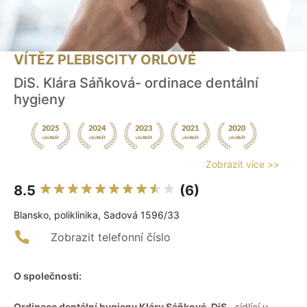
VÍTĚZ PLEBISCITY ORLOVÉ
DiS. Klára Sáňková- ordinace dentální
hygieny
Zobrazit více >>
8.5
(6)
Blansko, poliklinika, Sadová 1596/33
Zobrazit telefonní číslo
O společnosti:
Ordinace dentální hygieny Kláry Sáňkové, DiS.
, sídlící v