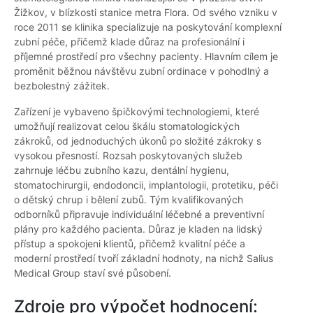
Žižkov, v blízkosti stanice metra Flora. Od svého vzniku v
roce 2011 se klinika specializuje na poskytování komplexní
zubní péče, přičemž klade důraz na profesionální i
příjemné prostředí pro všechny pacienty. Hlavním cílem je
proměnit běžnou návštěvu zubní ordinace v pohodlný a
bezbolestný zážitek.
Zařízení je vybaveno špičkovými technologiemi, které
umožňují realizovat celou škálu stomatologických
zákroků, od jednoduchých úkonů po složité zákroky s
vysokou přesností. Rozsah poskytovaných služeb
zahrnuje léčbu zubního kazu, dentální hygienu,
stomatochirurgii, endodoncii, implantologii, protetiku, péči
o dětský chrup i bělení zubů. Tým kvalifikovaných
odborníků připravuje individuální léčebné a preventivní
plány pro každého pacienta. Důraz je kladen na lidský
přístup a spokojeni klientů, přičemž kvalitní péče a
moderní prostředí tvoří základní hodnoty, na nichž Salius
Medical Group staví své působení.
Zdroje pro výpočet hodnocení: