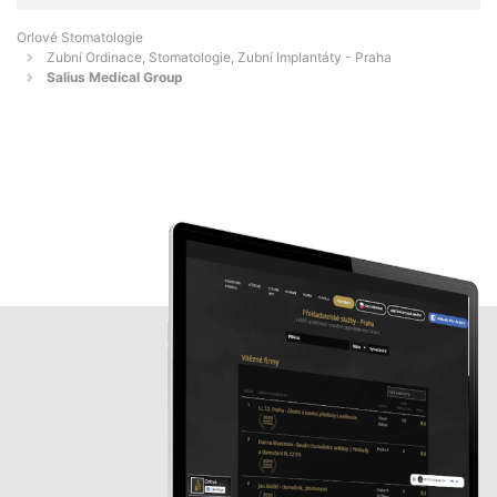
Orlové Stomatologie
Zubní Ordinace, Stomatologie, Zubní Implantáty - Praha
Salius Medical Group