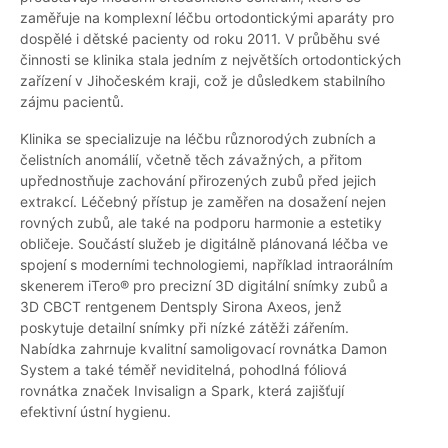
zaměřuje na komplexní léčbu ortodontickými aparáty pro
dospělé i dětské pacienty od roku 2011. V průběhu své
činnosti se klinika stala jedním z největších ortodontických
zařízení v Jihočeském kraji, což je důsledkem stabilního
zájmu pacientů.
Klinika se specializuje na léčbu různorodých zubních a
čelistních anomálií, včetně těch závažných, a přitom
upřednostňuje zachování přirozených zubů před jejich
extrakcí. Léčebný přístup je zaměřen na dosažení nejen
rovných zubů, ale také na podporu harmonie a estetiky
obličeje. Součástí služeb je digitálně plánovaná léčba ve
spojení s moderními technologiemi, například intraorálním
skenerem iTero® pro precizní 3D digitální snímky zubů a
3D CBCT rentgenem Dentsply Sirona Axeos, jenž
poskytuje detailní snímky při nízké zátěži zářením.
Nabídka zahrnuje kvalitní samoligovací rovnátka Damon
System a také téměř neviditelná, pohodlná fóliová
rovnátka značek Invisalign a Spark, která zajišťují
efektivní ústní hygienu.