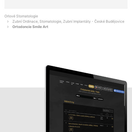
Orlové Stomatologie
Zubní Ordinace, Stomatologie, Zubní Implantáty - České Budějovice
Ortodoncie Smile Art