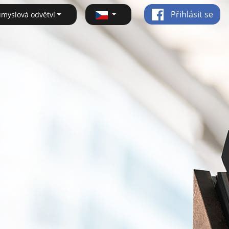
Přihlásit se
ůmyslová odvětví