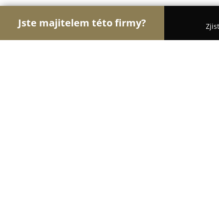
Jste majitelem této firmy?
Zjis
Orlové Stomatologie
Zubní Ordinace, Stomatolog
Dentastol - ordinace
8.9
(15)
Brno, Údolní 245/55
Zobrazit telefonní číslo