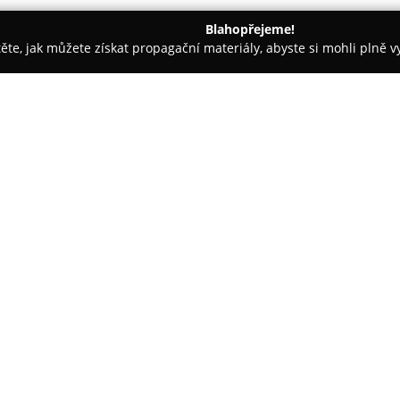
Blahopřejeme!
těte, jak můžete získat propagační materiály, abyste si mohli plně 
ie, Zubní Implantáty - Brno
Dentastol - ordinace
O společnosti:
Dentastol
je současná stomatol
Údolní 245/55. Zaměřuje se na 
upřednostňuje individuální péč
nabízí pravidelné preventivní p
Zobrazit více >>
udržení zdravých zubů.
Součástí nabídky je také konzer
kazů používají estetické fotoko
kvalitní ošetření kořenových k
protetické práce, například zu