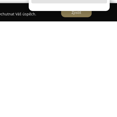
Zjistit
vychutnat Váš úspěch.
ogická ordinace nacházející se v Brně na adrese
poskytování široké škály zubních služeb, přičemž
i a využití moderních technologií. Ordinace
rohlídky a RTG vyšetření, které jsou zásadní pro
vační stomatologie, kde se při ošetření zubních
mpozitní výplně. Mezi další výhody patří vysoce
análků v rámci endodoncie. Ordinace provádí i
bní korunky a můstky, a značnou pozornost věnuje