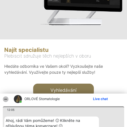
Najít specialistu
Plebiscit sdružuje těch nejlepších v oboru
Hledáte odborníka ve Vašem okolí? Vyzkoušejte naše
vyhledávání. Využívejte pouze ty nejlepší služby!
Vyhledávání
ORLOVÉ Stomatologie
Live chat
12:05
Ahoj, rádi Vám pomůžeme! 🙂 Klikněte na
příslušnou téma konverzace! 🙂