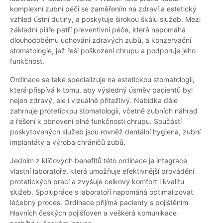
komplexní zubní péči se zaměřením na zdraví a estetický
vzhled ústní dutiny, a poskytuje širokou škálu služeb. Mezi
základní pilíře patří preventivní péče, která napomáhá
dlouhodobému uchování zdravých zubů, a konzervační
stomatologie, jež řeší poškození chrupu a podporuje jeho
funkčnost.
Ordinace se také specializuje na estetickou stomatologii,
která přispívá k tomu, aby výsledný úsměv pacientů byl
nejen zdravý, ale i vizuálně přitažlivý. Nabídka dále
zahrnuje protetickou stomatologii, včetně zubních náhrad
a řešení k obnovení plné funkčnosti chrupu. Součástí
poskytovaných služeb jsou rovněž dentální hygiena, zubní
implantáty a výroba chráničů zubů.
Jedním z klíčových benefitů této ordinace je integrace
vlastní laboratoře, která umožňuje efektivnější provádění
protetických prací a zvyšuje celkový komfort i kvalitu
služeb. Spolupráce s laboratoří napomáhá optimalizovat
léčebný proces. Ordinace přijímá pacienty s pojištěním
hlavních českých pojišťoven a veškerá komunikace