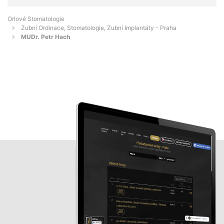
Orlové Stomatologie
Zubní Ordinace, Stomatologie, Zubní Implantáty - Praha
MUDr. Petr Hach