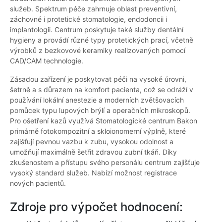
služeb. Spektrum péče zahrnuje oblast preventivní,
záchovné i protetické stomatologie, endodoncii i
implantologii. Centrum poskytuje také služby dentální
hygieny a provádí různé typy protetických prací, včetně
výrobků z bezkovové keramiky realizovaných pomocí
CAD/CAM technologie.
Zásadou zařízení je poskytovat péči na vysoké úrovni,
šetrně a s důrazem na komfort pacienta, což se odráží v
používání lokální anestezie a moderních zvětšovacích
pomůcek typu lupových brýlí a operačních mikroskopů.
Pro ošetření kazů využívá Stomatologické centrum Bakon
primárně fotokompozitní a skloionomerní výplně, které
zajišťují pevnou vazbu k zubu, vysokou odolnost a
umožňují maximálně šetřit zdravou zubní tkáň. Díky
zkušenostem a přístupu svého personálu centrum zajišťuje
vysoký standard služeb. Nabízí možnost registrace
nových pacientů.
Zdroje pro výpočet hodnocení: