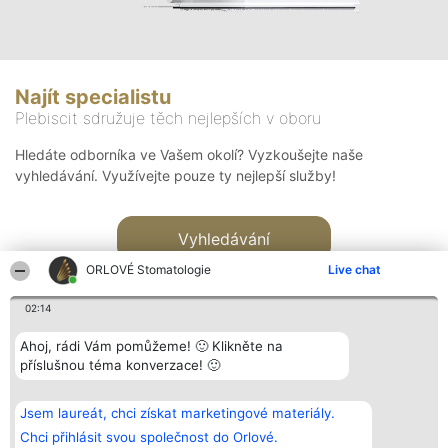
Najít specialistu
Plebiscit sdružuje těch nejlepších v oboru
Hledáte odborníka ve Vašem okolí? Vyzkoušejte naše
vyhledávání. Využívejte pouze ty nejlepší služby!
Vyhledávání
ORLOVÉ Stomatologie
Live chat
02:14
Ahoj, rádi Vám pomůžeme! 🙂 Klikněte na
příslušnou téma konverzace! 🙂
Organizátor hlasování
Plebiscyt
Kontakt
Bright Side Solutions sp. z o.
Vítězové
Kontakt
Jsem laureát, chci získat marketingové materiály.
o. sp. k.
Seznam všech
ul. Ruska 22
laureátů
Chci přihlásit svou společnost do Orlové.
Wrocław 50-079
Zásady