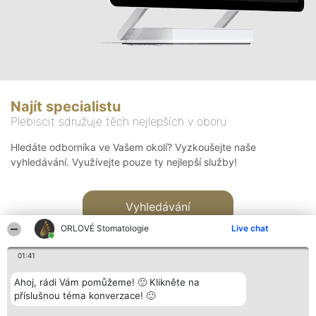
Najít specialistu
Plebiscit sdružuje těch nejlepších v oboru
Hledáte odborníka ve Vašem okolí? Vyzkoušejte naše
vyhledávání. Využívejte pouze ty nejlepší služby!
Vyhledávání
ORLOVÉ Stomatologie
Live chat
01:41
Ahoj, rádi Vám pomůžeme! 🙂 Klikněte na
příslušnou téma konverzace! 🙂
Organizátor hlasování
Plebiscyt
Kontakt