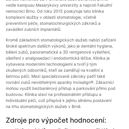
vedle kampusu Masarykovy univerzity a naproti Fakultní
nemocnici Brno. Od roku 2015 poskytuje tato klinika
komplexní služby v oblasti stomatologie, včetně
preventivní péče, stomatochirurgických zákroků a
zavádění zubních implantátů.
Kromě základních stomatologických služeb nabízí zařízení
široké spektrum dalších výkonů, jako je dentální hygiena,
bělení zubů, panoramatické a 3D rentgenové vyšetření,
ošetření v analgosedaci i endodontická léčba. Klinika je
vybavena moderními technologiemi a tvoří ji tým
zkušených odborníků, kteří se zaměřují na kvalitní a
šetrnou péči. Mezi specializované zákroky patří také
rovnání zubů neviditelnými aparáty Invisalign®. Zákazníci
mohou využít bezbariérový přístup a parkování přímo pod
budovou. Klinika staví na profesionálním přístupu a
individuální péči, což přispívá k jejímu silnému postavení
na trhu stomatologických služeb v Brně.
Zdroje pro výpočet hodnocení: