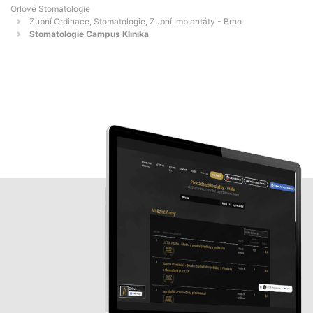
Orlové Stomatologie
Zubní Ordinace, Stomatologie, Zubní Implantáty - Brno
Stomatologie Campus Klinika