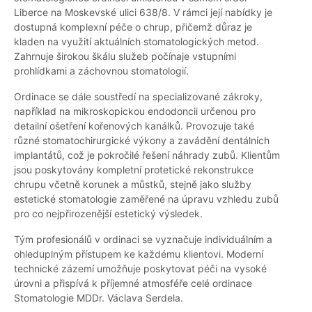
Liberce na Moskevské ulici 638/8. V rámci její nabídky je
dostupná komplexní péče o chrup, přičemž důraz je
kladen na využití aktuálních stomatologických metod.
Zahrnuje širokou škálu služeb počínaje vstupními
prohlídkami a záchovnou stomatologií.
Ordinace se dále soustředí na specializované zákroky,
například na mikroskopickou endodoncii určenou pro
detailní ošetření kořenových kanálků. Provozuje také
různé stomatochirurgické výkony a zavádění dentálních
implantátů, což je pokročilé řešení náhrady zubů. Klientům
jsou poskytovány kompletní protetické rekonstrukce
chrupu včetně korunek a můstků, stejně jako služby
estetické stomatologie zaměřené na úpravu vzhledu zubů
pro co nejpřirozenější estetický výsledek.
Tým profesionálů v ordinaci se vyznačuje individuálním a
ohleduplným přístupem ke každému klientovi. Moderní
technické zázemí umožňuje poskytovat péči na vysoké
úrovni a přispívá k příjemné atmosféře celé ordinace
Stomatologie MDDr. Václava Serdela.