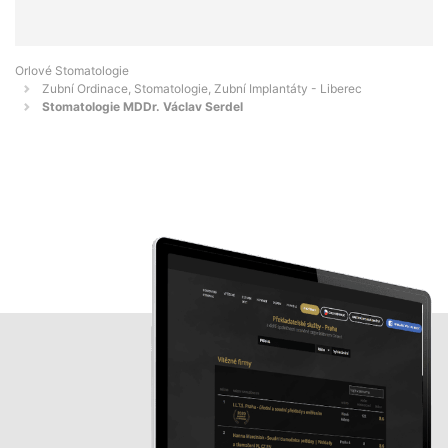
Orlové Stomatologie
Zubní Ordinace, Stomatologie, Zubní Implantáty - Liberec
Stomatologie MDDr. Václav Serdel