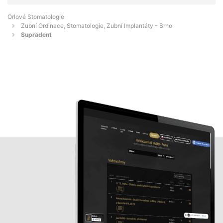
Orlové Stomatologie
Zubní Ordinace, Stomatologie, Zubní Implantáty - Brno
Supradent