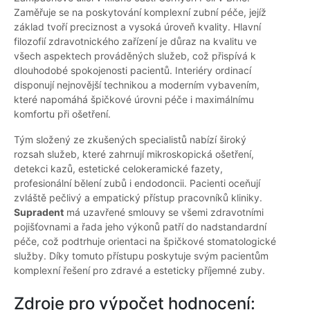
Zaměřuje se na poskytování komplexní zubní péče, jejíž
základ tvoří preciznost a vysoká úroveň kvality. Hlavní
filozofií zdravotnického zařízení je důraz na kvalitu ve
všech aspektech prováděných služeb, což přispívá k
dlouhodobé spokojenosti pacientů. Interiéry ordinací
disponují nejnovější technikou a moderním vybavením,
které napomáhá špičkové úrovni péče i maximálnímu
komfortu při ošetření.
Tým složený ze zkušených specialistů nabízí široký
rozsah služeb, které zahrnují mikroskopická ošetření,
detekci kazů, estetické celokeramické fazety,
profesionální bělení zubů i endodoncii. Pacienti oceňují
zvláště pečlivý a empatický přístup pracovníků kliniky.
Supradent
má uzavřené smlouvy se všemi zdravotními
pojišťovnami a řada jeho výkonů patří do nadstandardní
péče, což podtrhuje orientaci na špičkové stomatologické
služby. Díky tomuto přístupu poskytuje svým pacientům
komplexní řešení pro zdravé a esteticky příjemné zuby.
Zdroje pro výpočet hodnocení: