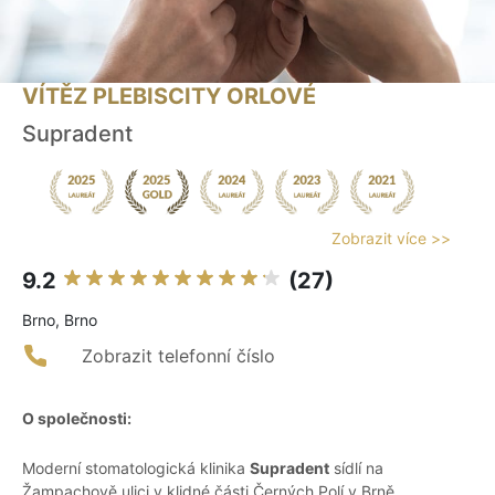
VÍTĚZ PLEBISCITY ORLOVÉ
Supradent
Zobrazit více >>
9.2
(27)
Brno, Brno
Zobrazit telefonní číslo
O společnosti:
Moderní stomatologická klinika
Supradent
sídlí na
Žampachově ulici v klidné části Černých Polí v Brně.