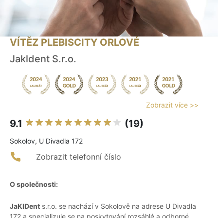
VÍTĚZ PLEBISCITY ORLOVÉ
Jakldent S.r.o.
Zobrazit více >>
9.1
(19)
Sokolov, U Divadla 172
Zobrazit telefonní číslo
O společnosti:
JaKlDent
s.r.o. se nachází v Sokolově na adrese U Divadla
172 a specializuje se na poskytování rozsáhlé a odborné