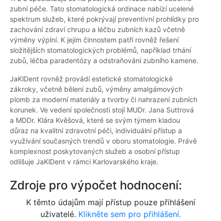
zubní péče. Tato stomatologická ordinace nabízí ucelené
spektrum služeb, které pokrývají preventivní prohlídky pro
zachování zdraví chrupu a léčbu zubních kazů včetně
výměny výplní. K jejím činnostem patří rovněž řešení
složitějších stomatologických problémů, například trhání
zubů, léčba paradentózy a odstraňování zubního kamene.
JaKlDent rovněž provádí estetické stomatologické
zákroky, včetně bělení zubů, výměny amalgámových
plomb za moderní materiály a tvorby či nahrazení zubních
korunek. Ve vedení společnosti stojí MUDr. Jana Suttrová
a MDDr. Klára Kvěšová, které se svým týmem kladou
důraz na kvalitní zdravotní péči, individuální přístup a
využívání současných trendů v oboru stomatologie. Právě
komplexnost poskytovaných služeb a osobní přístup
odlišuje JaKlDent v rámci Karlovarského kraje.
Zdroje pro výpočet hodnocení:
K těmto údajům mají přístup pouze přihlášení
uživatelé.
Klikněte sem pro přihlášení.