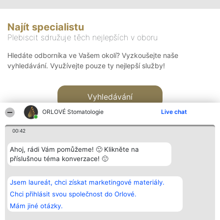
Najít specialistu
Plebiscit sdružuje těch nejlepších v oboru
Hledáte odborníka ve Vašem okolí? Vyzkoušejte naše
vyhledávání. Využívejte pouze ty nejlepší služby!
Vyhledávání
ORLOVÉ Stomatologie
Live chat
00:42
Ahoj, rádi Vám pomůžeme! 🙂 Klikněte na
příslušnou téma konverzace! 🙂
Organizátor hlasování
Plebiscyt
Kontakt
Bright Side Solutions sp. z o.
Vítězové
Kontakt
Jsem laureát, chci získat marketingové materiály.
o. sp. k.
Seznam všech
ul. Ruska 22
laureátů
Chci přihlásit svou společnost do Orlové.
Wrocław 50-079
Zásady
Mám jiné otázky.
KRS 0000749100 | Regon
Pravidla
381313360 | NIP 8943132676
Zásady