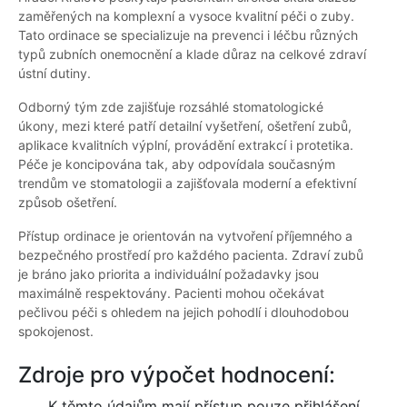
zaměřených na komplexní a vysoce kvalitní péči o zuby.
Tato ordinace se specializuje na prevenci i léčbu různých
typů zubních onemocnění a klade důraz na celkové zdraví
ústní dutiny.
Odborný tým zde zajišťuje rozsáhlé stomatologické
úkony, mezi které patří detailní vyšetření, ošetření zubů,
aplikace kvalitních výplní, provádění extrakcí i protetika.
Péče je koncipována tak, aby odpovídala současným
trendům ve stomatologii a zajišťovala moderní a efektivní
způsob ošetření.
Přístup ordinace je orientován na vytvoření příjemného a
bezpečného prostředí pro každého pacienta. Zdraví zubů
je bráno jako priorita a individuální požadavky jsou
maximálně respektovány. Pacienti mohou očekávat
pečlivou péči s ohledem na jejich pohodlí i dlouhodobou
spokojenost.
Zdroje pro výpočet hodnocení:
K těmto údajům mají přístup pouze přihlášení