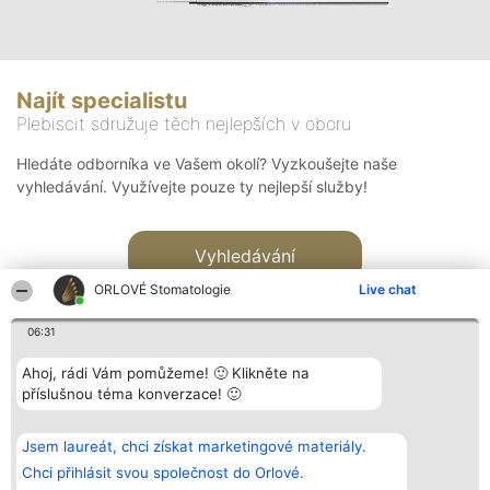
Najít specialistu
Plebiscit sdružuje těch nejlepších v oboru
Hledáte odborníka ve Vašem okolí? Vyzkoušejte naše
vyhledávání. Využívejte pouze ty nejlepší služby!
Vyhledávání
ORLOVÉ Stomatologie
Live chat
06:31
Ahoj, rádi Vám pomůžeme! 🙂 Klikněte na
příslušnou téma konverzace! 🙂
Organizátor hlasování
Plebiscyt
Kontakt
Bright Side Solutions sp. z o.
Vítězové
Kontakt
Jsem laureát, chci získat marketingové materiály.
o. sp. k.
Seznam všech
ul. Ruska 22
laureátů
Chci přihlásit svou společnost do Orlové.
Wrocław 50-079
Zásady