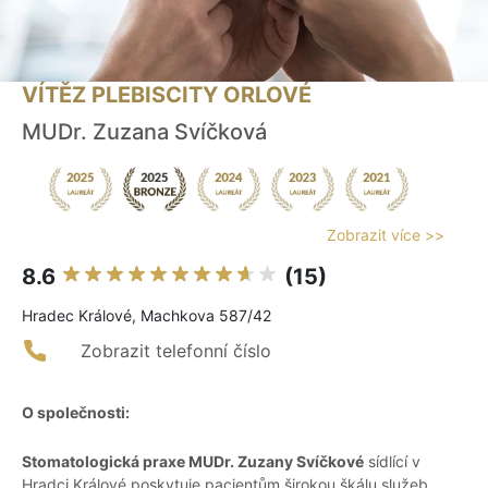
VÍTĚZ PLEBISCITY ORLOVÉ
MUDr. Zuzana Svíčková
Zobrazit více >>
8.6
(15)
Hradec Králové, Machkova 587/42
Zobrazit telefonní číslo
O společnosti:
Stomatologická praxe MUDr. Zuzany Svíčkové
sídlící v
Hradci Králové poskytuje pacientům širokou škálu služeb