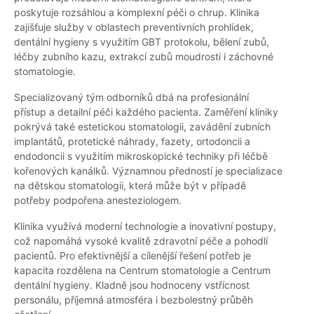
poskytuje rozsáhlou a komplexní péči o chrup. Klinika
zajišťuje služby v oblastech preventivních prohlídek,
dentální hygieny s využitím GBT protokolu, bělení zubů,
léčby zubního kazu, extrakcí zubů moudrosti i záchovné
stomatologie.
Specializovaný tým odborníků dbá na profesionální
přístup a detailní péči každého pacienta. Zaměření kliniky
pokrývá také estetickou stomatologii, zavádění zubních
implantátů, protetické náhrady, fazety, ortodoncii a
endodoncii s využitím mikroskopické techniky při léčbě
kořenových kanálků. Významnou předností je specializace
na dětskou stomatologii, která může být v případě
potřeby podpořena anesteziologem.
Klinika využívá moderní technologie a inovativní postupy,
což napomáhá vysoké kvalitě zdravotní péče a pohodlí
pacientů. Pro efektivnější a cílenější řešení potřeb je
kapacita rozdělena na Centrum stomatologie a Centrum
dentální hygieny. Kladně jsou hodnoceny vstřícnost
personálu, příjemná atmosféra i bezbolestný průběh