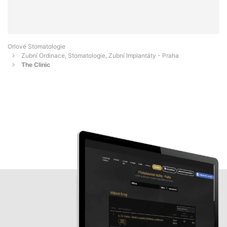
Orlové Stomatologie
Zubní Ordinace, Stomatologie, Zubní Implantáty - Praha
The Clinic